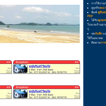
การใช้งานเ
ดูธุรกิจ
ละแว
พิมพ์
คู่มือท
PDF
ได้รับ
คูปอง
โรงแรมร้านอาห
ๆ
จด
บันทึก
และ
ใช้ในอนาคต
ติดตาม
การเ
>
>
>
>
Bungalows
พรอัมรินทร์ รีสอร์ท
Not
Not
5 ห้อง
ราคา 500 Baht
Rated
Rated
Tel.: 077-512027-8 , 081-7878770
>
>
>
>
Bungalows
พรอัมรินทร์ รีสอร์ท
Not
Not
5 ห้อง
ราคา 500 Baht
Rated
Rated
Tel.: 077-512027-8 , 081-7878770