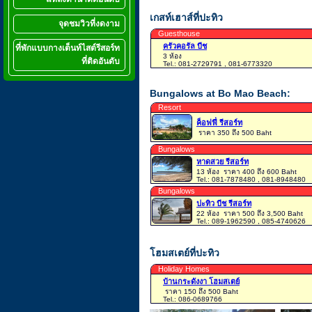
เกสท์เฮาส์ที่ปะทิว
จุดชมวิวที่งดงาม
Guesthouse
ครัวคอรัล บีช
ที่พักแบบกางเต็นท์ไสต์รีสอร์ท
3 ห้อง
ที่ติดอันดับ
Tel.: 081-2729791 , 081-6773320
Bungalows at Bo Mao Beach:
Resort
ค็อฟฟี่ รีสอร์ท
ราคา 350 ถึง 500 Baht
Bungalows
หาดสวย รีสอร์ท
13 ห้อง
ราคา 400 ถึง 600 Baht
Tel.: 081-7878480 , 081-8948480
Bungalows
ปะทิว บีช รีสอร์ท
22 ห้อง
ราคา 500 ถึง 3,500 Baht
Tel.: 089-1962590 , 085-4740626
โฮมสเตย์ที่ปะทิว
Holiday Homes
บ้านกระดังงา โฮมสเตย์
ราคา 150 ถึง 500 Baht
Tel.: 086-0689766