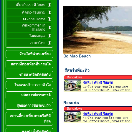
เกี่ยวกับเรา ที-โกลบ
ติดต่อ-สอบถาม
t-Globe Home
Willkommen in
Thailand
Таиланда
ภาษาไทย
จังหวัดที่น่าท่องเที่ยว
Bo Mao Beach
สถานที่ท่องเที่ยวที่น่าสนใจ
รีสอร์ทที่ปะทิว
ชายหาดฮิตติดอันดับ
Bungalows
จันทิมา คันทรี่ รีสอร์ท
โรงแรมบริการจากหัวใจ
10 ห้อง
ราคา 600 ถึง 1,500 Baht
Tel.: 077-591600-2 , 085-2921866
มหัศจรรย์ธรรมชาติ
Resorts
:
สุดยอดการขับรถชมวิว
Bungalows
จันทิมา คันทรี่ รีสอร์ท
สถานที่ท่องเที่ยวทางเรือที่ดี
10 ห้อง
ราคา 600 ถึง 1,500 Baht
ที่สุด
Tel.: 077-591600-2 , 085-2921866
แหล่งดำน้ำติดอันดับ