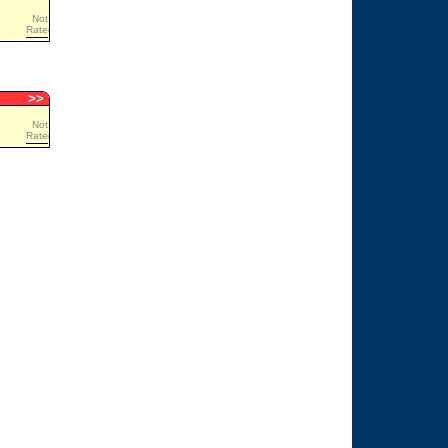
Not
Rated
>
>
Not
Rated