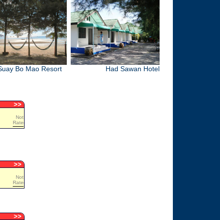
Suay Bo Mao Resort
Had Sawan Hotel
>
>
Not
Rated
>
>
Not
Rated
>
>