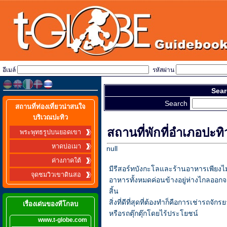
อีเมล์
รหัสผ่าน
Sear
Search
สถานที่ท่องเที่ยวน่าสนใจ
บริเวณปะทิว
สถานที่พักที่อำเภอปะทิ
พระพุทธรูปบนยอดเขา
หาดบ่อเมา
null
ค่างภาคใต้
มีรีสอร์ทบังกะโลและร้านอาหารเพียงไม่
จุดชมวิวเขาดินสอ
อาหารทั้งหมดค่อนข้างอยู่ห่างไกลออกจ
สิ้น
สิ่งที่ดีที่สุดที่ต้องทำก็คือการเช่าร
เรื่องเด่นของทีโกลบ
หรือรถตุ๊กตุ๊กโดยไร้ประโยชน์
www.t-globe.com