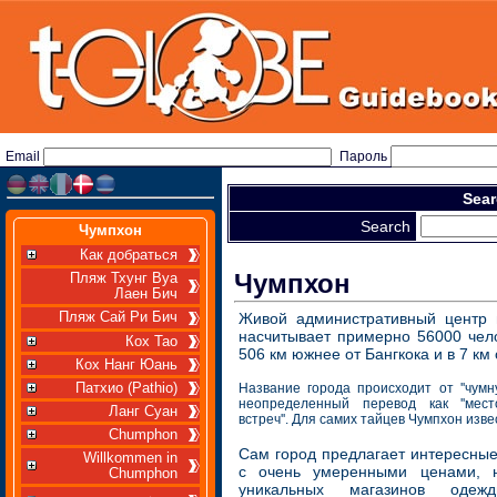
Email
Пароль
Sear
Search
Чумпхон
Как добраться
Чумпхон
Пляж Тхунг Вуа
Лаен Бич
Пляж Сай Ри Бич
Живой административный центр
насчитывает примерно 56000 чел
Кох Тао
506 км южнее от Бангкока и в 7 км 
Кох Нанг Юань
Патхио (Pathio)
Название города происходит от ''чумн
неопределенный перевод как ''мес
Ланг Суан
встреч''. Для самих тайцев Чумпхон извест
Chumphon
Сам город предлагает интересны
Willkommen in
с очень умеренными ценами, н
Chumphon
уникальных магазинов одеж