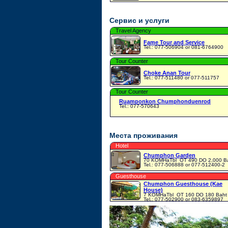
Сервис и услуги
Travel Agency
Fame Tour and Service
Tel.: 077-506904 or 081-6764900
Tour Counter
Choke Anan Tour
Tel.: 077-511480 or 077-511757
Tour Counter
Ruamponkon Chumphonduenrod
Tel.: 077-570643
Места проживания
Hotel
Chumphon Garden
70 KOMHaTbl
OT 490 DO 2,000 B
Tel.: 077-506888 or 077-512400-2
Guesthouse
Chumphon Guesthouse (Kae
House)
7 KOMHaTbl
OT 160 DO 180 Baht
Tel.: 077-502900 or 083-6359897