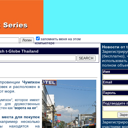
запомнить меня на этом
компьютере
Новости от 
ch t-Globe Thailand
Зарегистриру
(бесплатно), 
использовать 
полном объе
Имя
 провинции
Чумпхон
Email
овек и расположен в
от моря.
Пароль
умпхон'', которое имеет
Подтвердите 
то для дружественных
ен как ''
ворота на юг
''.
е
места для покупок
апример несколько
Зарегистрир
ды находятся на
участники мог