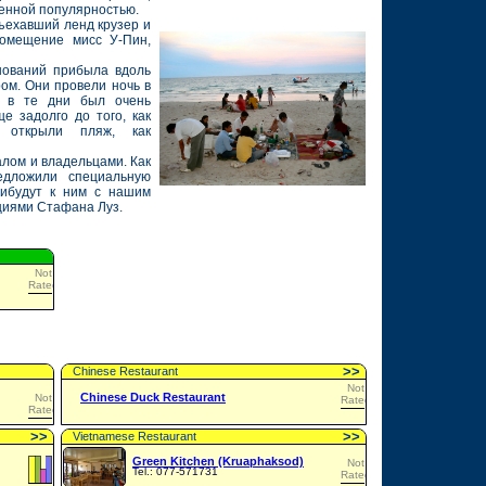
ченной популярностью.
ъехавший ленд крузер и
помещение мисс У-Пин,
нований прибыла вдоль
ом. Они провели ночь в
е в те дни был очень
е задолго до того, как
в открыли пляж, как
лом и владельцами. Как
едложили специальную
рибудут к ним с нашим
циями Стафана Луз.
Not
Rated
>
>
Chinese Restaurant
Not
Chinese Duck Restaurant
Not
Rated
Rated
>
>
>
>
Vietnamese Restaurant
Green Kitchen (Kruaphaksod)
Not
Tel.: 077-571731
Rated