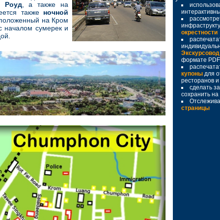
г Роуд
, а также на
использов
еется также
ночной
интерактивн
рассмотре
сположенный на Кром
инфраструкту
 с началом сумерек и
окрестности
ой.
распечата
индивидуаль
Экскурсовод
формате PDF
распечата
купоны
для о
ресторанов и 
сделать за
сохранить на
Отслежива
страницы