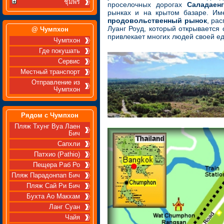
ชุมพร
проселочных дорогах
Саладаен
рынках и на крытом базаре. Им
продовольственный рынок
, ра
Луанг Роуд, который открывается
@ Чумпхон
привлекает многих людей своей ед
Чумпхон
Где покушать
Сервис
Местный транспорт
Отправление из
Чумпхон
Рядом с Чумпхон
Пляж Тхунг Вуа Лаен
Бич
Сапхли
Патхио (Pathio)
Пещера Раб Ро
Пляж Парадонпап Бич
Пляж Сай Ри Бич
Бухта Ао Макхам
Ланг Суан
Чайя