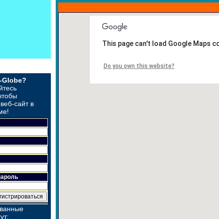
This page can't load Google Maps co
Do you own this website?
t-Globe?
йтесь
чтобы
веб-сайт в
ме!
пароль
ованные
ут: