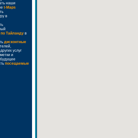
ать наши
ые
t-Maps
ть
ру в
ть
ный
 по Тайланду
в
ть
дисконтные
телей,
других услуг
метки и
 будущее
ть
посещаемые