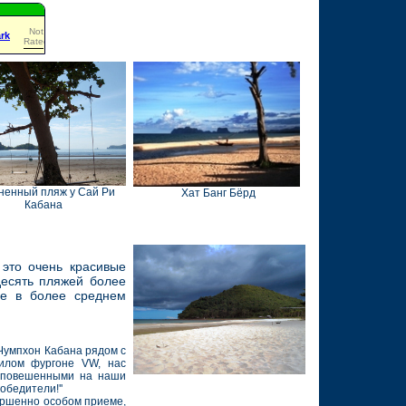
Not
rk
Rated
ненный пляж у Сай Ри
Хат Банг Бёрд
Кабана
 это очень красивые
десять пляжей более
ье в более среднем
 Чумпхон Кабана рядом с
илом фургоне VW, нас
, повешенными на наши
обедители!''
ершенно особом приеме,