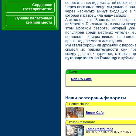
но все же наслаждались этой новоиспе
Сердечное
Через несколько минут мы увидели под
гостеприимство
через несколько минут входящую в 
которая и разрешила нашу загадку:
Лучшие палаточные
Автоколонна из Бангкока после сорев
кемпинг места
побережья Таиланда этим самым вечер
этом морском резорте, который уж
популярен среди местных жителей, ещ
несколько инициативных фаранго
превосходное место для отдыха.
Мы стали хорошими друзьями с персона
символ их признательности они пр
скидку для всех туристов, которые п
путеводителем по Таиланду
с публика
Cave
Rab Ro Cave
Наши рестораны-фавориты
Coffee House
Boom Cafe
Italian Restaurant
Fame Restaurant
Tel.: 077-571076 or 077-571077