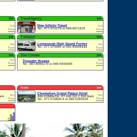
>
>
>
>
Travel Agency
New Infinity Travel
Not
Not
Tel.: 077-570176 or 089-6871825
Rated
Rated
>
>
>
>
Transport
Lomprayah High Speed Ferries
Not
Not
Tel.: 077-570085 or 081-95656444
Rated
Rated
>
>
>
>
Tour Counter
Not
Not
Tonpalm Voyage
Rated
Rated
Tel.: 087-8008170 or 086-5940085
>
>
Hotel
Chumphon Grand Palace Hotel
Not
Not
aht
348 KOMHaTbl
OT 440 DO 2,500 Baht
Rated
Rated
Tel.: 077-574800-4 or 080-5282626