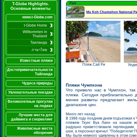
Park
T-Globe Highlights.
Основные моменты
Mu Koh Chumphon National Pa
www.t-Globe.com
t-Globe Home
Willkommen in
Thailand
Таиланда
ภาษาไทย
Известные пляжи
Пляж Сай Ри
Уеди
Достопримечательности
Тайланда
Чудеса природы
Пляжи Чумпхона
Что привело нас в Чумпхон, так
Увлекательные поездки
пляжи. Сегодня приблизительно 
менее развиты предлагают жил
Великолепные прогулки
диапазоне цен.
на лодках
Много лет назад:
Лучшие места для
В 1986 году поздним днем подъезжая к
дайвинга и сноркелинг
пляжем Тхунг Вуа Лаен на нашем ж
радушно приветствовали гирляндами
Живописные места
шеи, а персонал кричал: ''Победители! П
обозрения
Мы были немного удивлены в этом сов