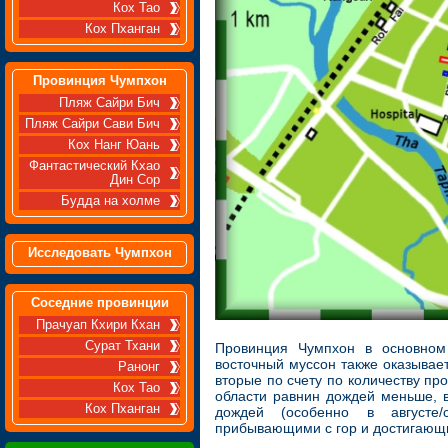
Кох Тао
Кох Пханган
Провинция Чумпхон
Пляж Сайри Бич
Пляж Сайри Сави Бич
Кох Нанг Юань
Фантастический Кхао
Дин Сор
Будда на холме
Исследовать Чумпхон
Соседние провинции
Прачуап Кхири Кхан
Сурат Тхани
Провинция Чумпхон в основном 
восточный муссон также оказывае
Ранонг
вторые по счету по количеству пр
Кох Тао
области равнин дождей меньше, в
Кох Пханган
дождей (особенно в августе/
прибывающими с гор и достигающи