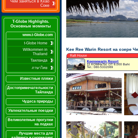
Чем заняться в Кхао
Соке
T-Globe Highlights.
Основные моменты
www.t-Globe.com
t-Globe Home
Kee Ree Warin Resort на озере Ч
Willkommen in
Thailand
Raft House
Таиланда
Keereewarin Resort
11 KOMHaTbl
OT 9,000 Baht
Tel.: 080-5332089
ภาษาไทย
Известные пляжи
Достопримечательности
Тайланда
Чудеса природы
Увлекательные поездки
Великолепные прогулки
на лодках
Лучшие места для
дайвинга и сноркелинг