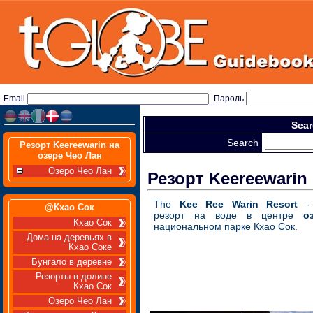
Email
Пароль
Sear
Search
Резорт Keereewarin на
озере Чео Лан
Озеро Чео Лан
Резорт Keereewarin
The
Kee Ree Warin Resort
- 
@Кхао Сок
резорт на воде в центре
о
Кхао Сок
национальном парке Кхао Сок.
Дома на деревьях в
Кхао Соке
Бунгало в деревне
Резорты в долине
Кхао Сок
Озеро Чео Лан