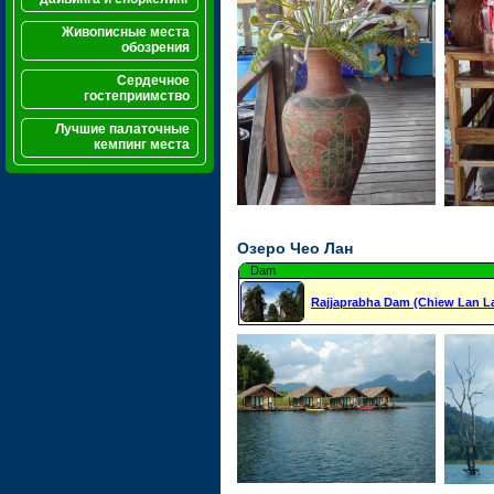
Живописные места
обозрения
Сердечное
гостеприимство
Лучшие палаточные
кемпинг места
Озеро Чео Лан
Dam
Rajjaprabha Dam (Chiew Lan L