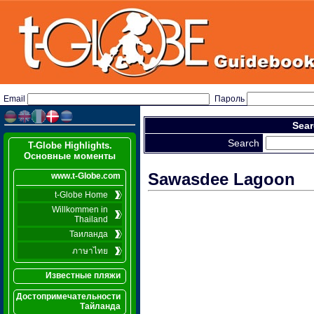
Email
Пароль
Sear
Search
T-Globe Highlights.
Основные моменты
Sawasdee Lagoon
www.t-Globe.com
t-Globe Home
Willkommen in
Thailand
Таиланда
ภาษาไทย
Известные пляжи
Достопримечательности
Тайланда