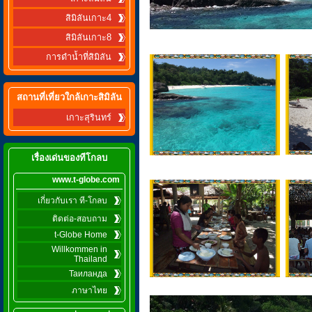
สิมิลันเกาะ4
สิมิลันเกาะ8
การดำน้ำที่สิมิลัน
สถานที่เที่ยวใกล้เกาะสิมิลัน
เกาะสุรินทร์
เรื่องเด่นของทีโกลบ
www.t-globe.com
เกี่ยวกับเรา ที-โกลบ
ติดต่อ-สอบถาม
t-Globe Home
Willkommen in
Thailand
Таиланда
ภาษาไทย