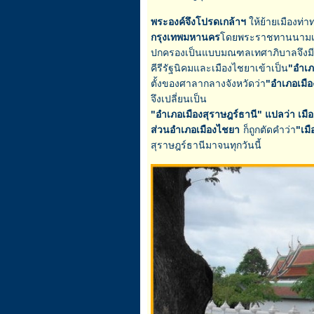
พระองค์จึงโปรดเกล้าฯ
ให้ย้ายเมืองท่
กรุงเทพมหานคร
โดยพระราชทานนามเมื
ปกครองเป็นแบบมณฑลเทศาภิบาลจึงมี
คีรีรัฐนิคมและเมืองไชยาเข้าเป็น
"อำเภ
ตั้งของศาลากลางจังหวัดว่า
"อำเภอเมือ
จึงเปลี่ยนเป็น
"อำเภอเมืองสุราษฎร์ธานี" แปลว่า เมื
ส่วน
อำเภอเมืองไชยา
ก็ถูกตัดคำว่า
"เมื
สุราษฎร์ธานีมาจนทุกวันนี้