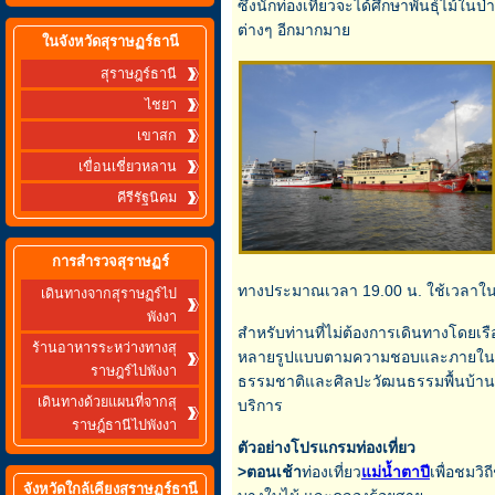
ซึ่งนักท่องเที่ยวจะได้ศึกษาพันธุ์ไม้
ต่างๆ อีกมากมาย
ในจังหวัดสุราษฏร์ธานี
สุราษฎร์ธานี
ไชยา
เขาสก
เขื่อนเชี่ยวหลาน
คีรีรัฐนิคม
การสำรวจสุราษฏร์
ทางประมาณเวลา 19.00 น. ใช้เวลาในกา
เดินทางจากสุราษฏร์ไป
พังงา
สำหรับท่านที่ไม่ต้องการเดินทางโดย
ร้านอาหารระหว่างทางสุ
หลายรูปแบบตามความชอบและภายในตัวเมือ
ราษฎร์ไปพังงา
ธรรมชาติและศิลปะวัฒนธรรมพื้นบ้าน ท่
เดินทางด้วยแผนที่จากสุ
บริการ
ราษฎ์ธานีไปพังงา
ตัวอย่างโปรแกรมท่องเที่ยว
>ตอนเช้า
ท่องเที่ยว
แม่น้ำตาปี
เพื่อชมวิ
จังหวัดใกล้เคียงสุราษฏร์ธานี