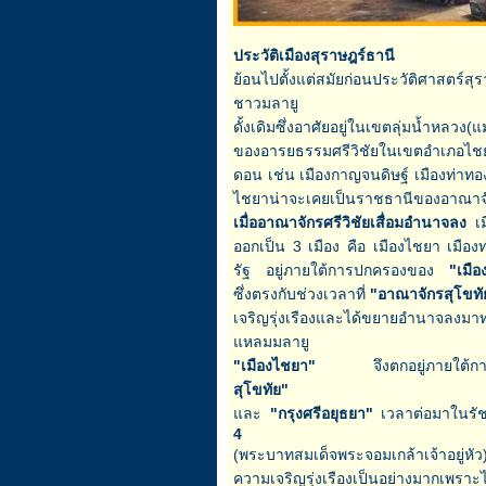
ประวัติเมืองสุราษฎร์ธานี
ย้อนไปตั้งแต่สมัยก่อนประวัติศาสตร์สุร
ชาวมลายู
ดั้งเดิมซึ่งอาศัยอยู่ในเขตลุ่มน้ำหล
ของอารยธรรมศรีวิชัยในเขตอำเภอไชย
ดอน เช่น เมืองกาญจนดิษฐ์ เมืองท่าทอง
ไชยาน่าจะเคยเป็นราชธานีของอาณาจัก
เมื่ออาณาจักรศรีวิชัย
เสื่อมอำนาจลง
เ
ออกเป็น 3 เมือง คือ เมืองไชยา เมืองท
รัฐ อยู่ภายใต้การปกครองของ
"
เมื
ซึ่งตรงกับช่วงเวลาที่
"อาณาจักรสุโขทั
เจริญรุ่งเรืองและได้ขยายอำนาจลงมา
แหลมมลายู
"เมืองไชยา"
จึงตกอยู่ภายใต้กา
สุโขทัย
"
และ
"
กรุงศรีอยุธยา
"
เวลาต่อมาในรั
4
(พระบาทสมเด็จพระจอมเกล้าเจ้าอยู่ห
ความเจริญรุ่งเรืองเป็นอย่างมากเพราะ