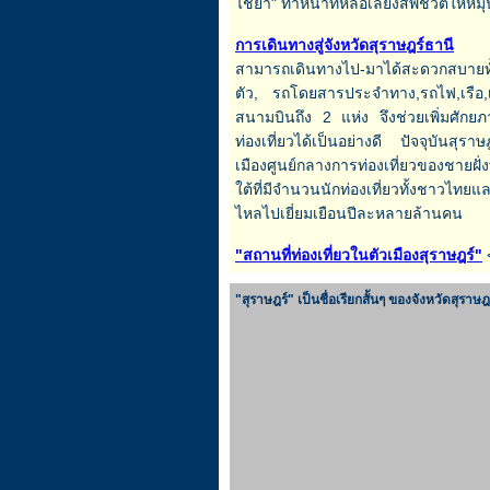
ไชยา" ทำหน้าที่หล่อเลี้ยงสัพชีวิตให้ห
การเดินทางสู่จังหวัดสุราษฎร์ธานี
สามารถเดินทางไป-มาได้สะดวกสบายทั
ตัว, รถโดยสารประจำทาง,รถไฟ,เรือ,เครื
สนามบินถึง 2 แห่ง จึงช่วยเพิ่มศักย
ท่องเที่ยวได้เป็นอย่างดี ปัจจุบันสุรา
เมืองศูนย์กลางการท่องเที่ยวของชายฝั
ใต้ที่มีจำนวนนักท่องเที่ยวทั้งชาวไทยแ
ไหลไปเยี่ยมเยือนปีละหลายล้านคน
"สถานที่ท่องเที่ยวในตัวเมืองสุราษฎร์"
<
"สุราษฎร์" เป็นชื่อเรียกสั้นๆ ของจังหวัดสุราษฎ