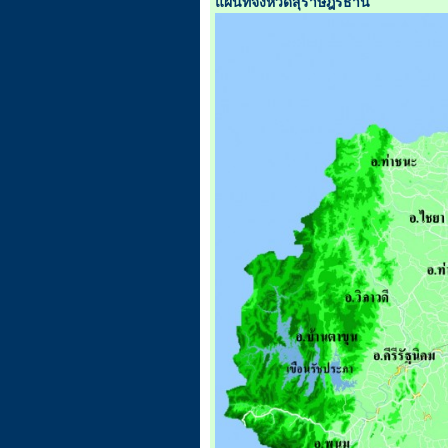
แผนที่จังหวัดสุราษฎร์ธานี