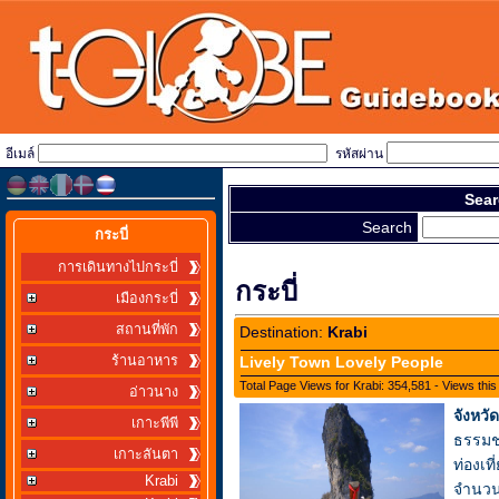
อีเมล์
รหัสผ่าน
Sear
Search
กระบี่
การเดินทางไปกระบี่
กระบี่
เมืองกระบี่
สถานที่พัก
Destination:
Krabi
ร้านอาหาร
Lively Town Lovely People
Total Page Views for Krabi: 354,581 - Views thi
อ่าวนาง
จังหวัด
เกาะพีพี
ธรรมช
เกาะลันตา
ท่องเที
Krabi
จำนวน