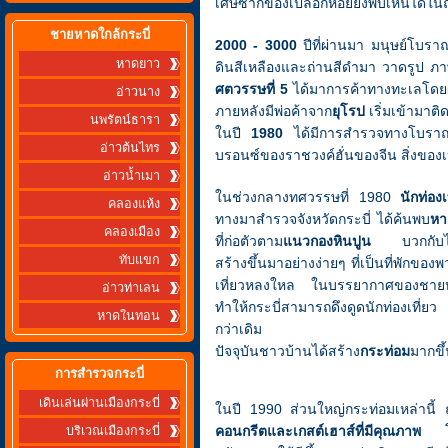
เศษซากของเปลือกหอยยังพบเห็นได้ในถ้
ชายหาดใกล้กระบี่
2000 - 3000
ปีที่ผ่านมา มนุษย์โบรา
หาดยาว
ดินสีเหลืองและถ่านสีดำมา วาดรูป ภ
ศตวรรษที่ 5
ได้มาการค้าทางทะเลโดยผ่
อ่าวนาง
ภายหลังมีพ่อค้าจาก
ยุโรป
เริ่มเข้ามาติ
นพรัตน์ธารา
ในปี
1980
ได้มีการสำรวจทางโบราณ
อ่าวต้นไทร
บรอนซ์ของราชวงค์ฮั่นของจีน สิ่งของเหล
อ่าวน้ำเมา
ในช่วงกลางทศวรรษที่ 1980
นักท่องเ
คลองแห้ง
ทางมาสำรวจจังหวัดกระบี่ ได้ค้นพบ
หา
คลองเมือง
ที่ก่อตัวตาม
แนวกองหินปูน
บวกกับได้ส
ทับแขก
สร้างขึ้นมาอย่างง่ายๆ ที่เป็นที่พักของ
เที่ยวหลงใหล ในบรรยากาศของชายหา
อ่าวท่าเลน
ทำให้กระบี่สามารถดึงดูดนักท่องเที่ยว 
หาดในทอน
กว่าเดิม
ปัจจุบันชาวบ้านได้สร้าง
กระท่อม
มากข
การสำรวจกระบี่
เดินเล่นผ่านเมืองกระบี่
ในปี 1990 ส่วนใหญ่กระท่อมเหล่านี้ ถ
คอนกรีตและเกสต์เฮาส์ที่มีคุณภาพ
โดย
บริเวณเมืองกระบี่