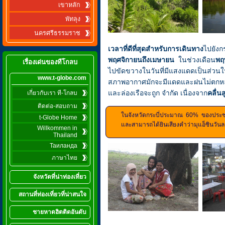
เขาหลัก
พัทลุง
นครศรีธรรมราช
เวลาที่ดีที่สุดสำหรับการเดินทาง
ไปยังก
พฤศจิกายนถึงเมษายน
ในช่วงเดือน
พฤ
เรื่องเด่นของทีโกลบ
ไปขัดขวางในวันที่มีแสงแดดเป็นส่วนให
www.t-globe.com
สภาพอากาศมักจะมีแดดและฝนไม่ตกหล
และล่องเรือจะถูก จำกัด เนื่องจาก
คลื่นส
เกี่ยวกับเรา ที-โกลบ
ติดต่อ-สอบถาม
ในจังหวัดกระบี่ประมาณ 60% ของประช
t-Globe Home
และสามารถได้ยินเสียงคำว่ามุแอ็ซินวันละห
Willkommen in
Thailand
Таиланда
ภาษาไทย
จังหวัดที่น่าท่องเที่ยว
สถานที่ท่องเที่ยวที่น่าสนใจ
ชายหาดฮิตติดอันดับ