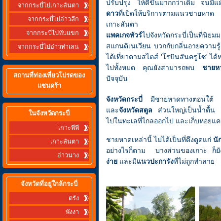
ปรับปรุง ให้ดีขึ้นมากกว่าเดิม จนมีแม้
จากกระบี่ไปเกาะลันตา
ดาว
ที่เปิดให้บริการตามแนวชายหาด คล
จากกระบี่ไปอ่าวลึก
เกาะลันตา
จากกระบี่ไปทับแขก
แพคเกจทัวร์
ไปจังหวัดกระบี่เป็นที่นิยมม
สแกนดิเนเวียน บวกกับกลิ่นอายความรู้ส
จากกระบี่ไปอ่าวท่าเลน
ได้เที่ยวตามสไตส์ 'โรบินสันครูโซ' ได้
ไปทั้งหมด คุณยังสามารถพบ
ชายหาด
สถานที่ท่องเที่ยวโปรดของ
ปัจจุบัน
แซนดร้า
จังหวัดกระบี่
มีชายหาดทางตอนใต้ อ
และ
จังหวัดสตูล
ส่วนใหญ่เป็นน้ำตื้น
ในจังหวัดกระบี่
ไปในทะเลที่ไกลออกไป และเก็บหอยแคร
เกาะพีพี
ชายหาดเหล่านี้ ไม่ได้เป็นที่ดึงดูดแก่
นั
เกาะลันตา
อย่างไรก็ตาม บางส่วนของเกาะ ก็ยัง
อ่าวนาง
ง่าย
และมี
แนวปะการัง
ที่ไม่ถูกทำลาย
จังหวัดที่อยู่ใกล้กระบี่
ตรัง
พังงา