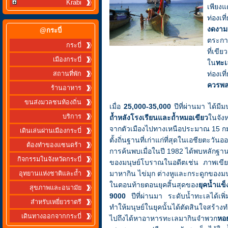
Krabi
เพียงแ
ท่องเ
งดงาม
@กระบี่
ตระการ
กระบี่
ที่เขี
เมืองกระบี่
ใน
ทะเ
ท่องเที่
สถานที่พัก
ควรพ
ร้านอาหาร
ขนส่งมวลชนท้องถิ่น
เมื่อ
25,000-35,000
ปีที่ผ่านมา ได้มี
บริการ
ถ้ำหลังโรงเรียนและถ้ำหมอเขียว
ในจังห
จากตัวเมืองไปทางเหนือประมาณ 15 กม
เดินเล่นผ่านเมืองกระบี่
ตั้งถิ่นฐานที่เก่าแก่ที่สุดในเอชียตะวัน
ต้องทำของแซนดร้า
การค้นพบเมื่อในปี 1982 ได้พบหลักฐาน
กิจกรรมในจังหวัดกระบี่
ของมนุษย์โบราณในอดีตเช่น ภาพเขียน
มาหากิน ไข่มุก ต่างหูและกระดูกของม
อุทยานแห่งชาติและถ้ำ
ในตอนท้ายตอนยุคสิ้นสุดของ
ยุคน้ำแข
สุขภาพและอนามัย
9000
ปีที่ผ่านมา ระดับน้ำทะเลได้เพิ่ม
สำหรับเหยี่ยวราตรี
ทำให้มนุษย์ในยุคนั้นได้ตัดสินใจสร้าง
เดินทางออกจากกระบี่
ไปถึงได้หาอาหารทะเลมากินจำพวก
หอ