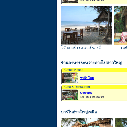
โจ๊กเกอร์ เรสเตอร์รองส์
เลซ
ร้านอาหารระหว่างทางไปอ่าวใหญ่
Coffee House
ชาชัย โฮม
Cafe & Restaurant
ฟานาติก
Tel.: 084-9635019
บาร์ในอ่าวใหญ่เหนือ