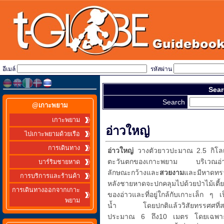
อีเมล์
รหัสผ่าน
Sear
Search
@เกาะพยาม
เกาะพยาม
อ่าวใหญ่
ไปเกาะพยามด้วยเรือ
การเดินทาง
อ่าวใหญ่
วางตัวยาวปะมาณ 2.5 กิโลเมต
ตะวันตกของเกาะพยาม บริเวณอ่าวใ
บาร์ริมชายหาด
ลักษณะกว้างและ
สวยงาม
และมีหาดทรา
การบริการและร้านค้า
หลังชายหาดจะปกคลุมไปด้วยป่าไม้เต
การเดินทางออกจากเกาะ
ของอ่าวและที่อยู่ใกล้กับเกาะเล็ก ๆ เ
พยาม
น้ำ โดยปกติแล้ววิสัยทรรศศที่สามา
ประมาณ 6 ถึง10 เมตร โดยเฉพาะในช