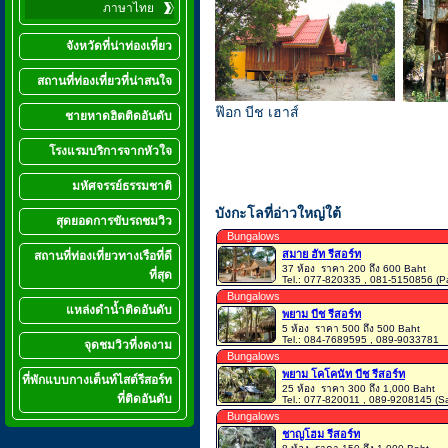
ภาษาไทย
จังหวัดที่น่าท่องเที่ยว
สถานที่ท่องเที่ยวที่น่าสนใจ
ฟ๊อก บีช เฮาส์
ชายหาดฮิตติดอันดับ
โรงแรมบริการจากหัวใจ
มหัศจรรย์ธรรมชาติ
บังกะโลที่อ่าวใหญ่ใต้
สุดยอดการขับรถชมวิว
Bungalows
สมาย ฮัท รีสอร์ท
สถานที่ท่องเที่ยวทางเรือที่ดี
37 ห้อง
ราคา 200 ถึง 600 Baht
ที่สุด
Tel.: 077-820335 , 081-5150856 (P
Bungalows
แหล่งดำน้ำติดอันดับ
พยาม บีช รีสอร์ท
5 ห้อง
ราคา 500 ถึง 500 Baht
Tel.: 084-7689595 , 089-9033781
จุดชมวิวที่งดงาม
Bungalows
พยาม โคโคนัท บีช รีสอร์ท
ที่พักแบบกางเต็นท์ไสต์รีสอร์ท
25 ห้อง
ราคา 300 ถึง 1,000 Baht
ที่ติดอันดับ
Tel.: 077-820011 , 089-9208145 (S
Bungalows
ชาญโฮม รีสอร์ท