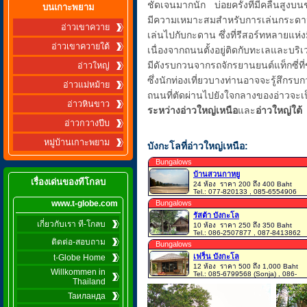
ชัดเจนมากนัก บ่อยครั้งที่มีคลื่นสูงบนช
บนเกาะพยาม
มีความเหมาะสมสำหรับการเล่นกระดานโต
อ่าวเขาควาย
เล่นไปกับกะดาน ซึ่งที่รีสอร์ทหลายแห่ง
อ่าวเขาควายใต้
เนื่องจากถนนตั้งอยู่ติดกับทะเลและบ
มีดังรบกวนจากรถจักรยานยนต์แท็กซี่ที่
อ่าวใหญ่
ซึ่งนักท่องเที่ยวบางท่านอาจจะรู้สึกรบ
อ่าวแม่หม้าย
ถนนที่ตัดผ่านไปยังใจกลางของอ่าวจะ
อ่าวหินขาว
ระหว่างอ่าวใหญ่เหนือ
และ
อ่าวใหญ่ใต้
อ่าวกวางปีบ
หมู่บ้านเกาะพยาม
บังกะโลที่อ่าวใหญ่เหนือ:
Bungalows
บ้านสวนกาหยู
เรื่องเด่นของทีโกลบ
24 ห้อง
ราคา 200 ถึง 400 Baht
Tel.: 077-820133 , 085-6554906
www.t-globe.com
Bungalows
รัสต้า บังกะโล
เกี่ยวกับเรา ที-โกลบ
10 ห้อง
ราคา 250 ถึง 350 Baht
Tel.: 086-2507877 , 087-8413862
ติดต่อ-สอบถาม
Bungalows
เฟร็น บังกะโล
t-Globe Home
12 ห้อง
ราคา 500 ถึง 1,000 Baht
Willkommen in
Tel.: 085-6799568 (Sonja) , 086-
Thailand
9238937 (Nicky)
Таиланда