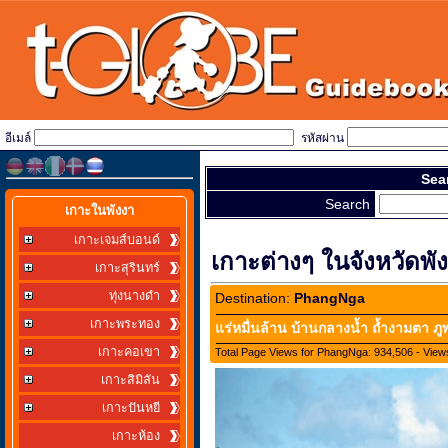
อีเมล์
รหัสผ่าน
Sea
Search
เกาะในพังงา
เกาะเจมส์บอนด์
เกาะต่างๆ ในจังหวัดพั
เกาะสุรินทร์
ทุ่งนางดำ
Destination:
PhangNga
เกาะพระทอง
แร่หมื่นล้าน บ้านกลางน้ำ ถ้ำงามตา ภ
เกาะคอเขา
Total Page Views for PhangNga: 934,506 - View
เกาะสิมิลัน
เกาะปันหยี
เกาะห้อง