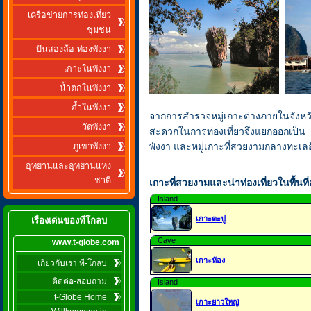
เครือข่ายการท่องเที่ยว
ชุมชน
ปั่นสองล้อ ท่องพังงา
เกาะในพังงา
น้ำตกในพังงา
ถ้ำในพังงา
จากการสำรวจหมู่เกาะต่างภายในจังหว
วัดพังงา
สะดวกในการท่องเที่ยวจึงแยกออกเป็น 2
พังงา และหมู่เกาะที่สวยงามกลางทะเล
ภูเขาพังงา
อุทยานและอุทยานแห่ง
ชาติ
เกาะที่สวยงามและน่าท่องเที่ยวในพื้นที
Island
เกาะตะปู
เรื่องเด่นของทีโกลบ
Cave
www.t-globe.com
เกาะห้อง
เกี่ยวกับเรา ที-โกลบ
ติดต่อ-สอบถาม
Island
t-Globe Home
เกาะยาวใหญ่