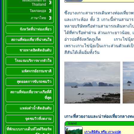
Willkommen in
Thailand
Таиланда
ซึ่งบางเกาะสามารถเดินทางท่องเที่ยว
ภาษาไทย
และเกาะห้อง ทั้ง 3 เกาะนี้ท่านสามารถท
หลายบริษัทหรือท่านสามารถเดินทางไปท
จังหวัดที่น่าท่องเที่ยว
ได้ที่ท่าเรือท่าด่าน ส่วนเกาะยาวน้อย,
อ่าวปอที่จังหวัดภูเก็ต เกาะไข่นุ้ยน
สถานที่ท่องเที่ยวที่น่าสนใจ
เพราะเกาะไข่นุ้ยเป็นเกาะส่วนตัวแต่เ
ชายหาดฮิตติดอันดับ
สีสันได้เต็มอิ่มทั้งวัน
โรงแรมบริการจากหัวใจ
มหัศจรรย์ธรรมชาติ
สุดยอดการขับรถชมวิว
สถานที่ท่องเที่ยวทางเรือที่ดี
ที่สุด
แหล่งดำน้ำติดอันดับ
เกาะที่สวยงามและน่าท่องเที่ยวกลางท
จุดชมวิวที่งดงาม
Island
ที่พักแบบกางเต็นท์ไสต์รีสอร์ท
เกาะสิมิลัน หรือ เกาะแปด