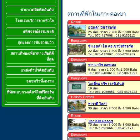
ชายหาดฮิตติดอันดับ
สถานที่พักในเกาะคอเขา
โรงแรมบริการจากหัวใจ
Resort
อนันด้า บีช รีสอร์ท
มหัศจรรย์ธรรมชาติ
25 ห้อง
ราคา 2,700 ถึง 5,500 Baht
Tel.: 076-417068 , 081-9132112
Bungalows
สุดยอดการขับรถชมวิว
ซี แอนด์ เอ็น คอเขาบีชรีสอร์ท
22 ห้อง
ราคา 1,800 ถึง 7,500 Baht
สถานที่ท่องเที่ยวทางเรือที่ดี
Tel.: 076-417097 , 086-4704789
ที่สุด
Bungalows
หาปลาบีช คอทเทจ
6 ห้อง
ราคา 1,500 ถึง 1,500 Baht
แหล่งดำน้ำติดอันดับ
Tel.: 086-9400610 , 087-8921291
Bungalows
จุดชมวิวที่งดงาม
โอเชี่ยน บรีซ เรสซิเด้นท์
19 ห้อง
ที่พักแบบกางเต็นท์ไสต์รีสอร์ท
Tel.: 083-1050551 , 084-4405223
Holiday Homes
ที่ติดอันดับ
พาราดี วิลล่า
30 ห้อง
ราคา 2,500 ถึง 4,500 Baht
Resort
The KIB Resort
75 ห้อง
ราคา 3,000 ถึง 8,000 Baht
Tel.: 076-592666 , 076-417171
Bungalows