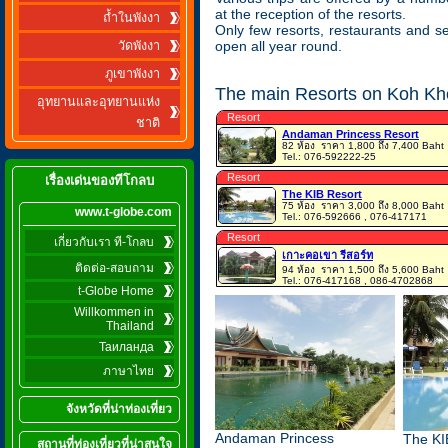
at the reception of the resorts.
ถ้ำในพังงา
Only few resorts, restaurants and s
open all year round.
วัดพังงา
ภูเขาพังงา
The main Resorts on Koh Kho
อุทยานและอุทยานแห่ง
Resort
ชาติ
Andaman Princess Resort
82 ห้อง
ราคา 1,800 ถึง 7,400 Baht
Tel.: 076-592222-25
Resort
เรื่องเด่นของทีโกลบ
The KIB Resort
75 ห้อง
ราคา 3,000 ถึง 8,000 Baht
www.t-globe.com
Tel.: 076-592666 , 076-417171
Resort
เกี่ยวกับเรา ที-โกลบ
เกาะคอเขา รีสอร์ท
ติดต่อ-สอบถาม
94 ห้อง
ราคา 1,500 ถึง 5,600 Baht
Tel.: 076-417168 , 086-4702868
t-Globe Home
Willkommen in
Thailand
Таиланда
ภาษาไทย
จังหวัดที่น่าท่องเที่ยว
Andaman Princess
The KI
สถานที่ท่องเที่ยวที่น่าสนใจ