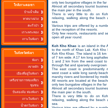
only two bungalow villages in the far 
ใกล้เกาะคอเขา
Almost all secondary tourist busine
the main pier in the south.
บ้านน้ำเค็ม
There is very little to do on K
relaxing, walking along the beach
หาดบางม่วง
sea.
Various trips are offered by a numbe
ตะกั่วป่า
at the reception of the resorts.
เกาะพระทอง
Only few resorts, restaurants and s
open all year round.
เกาะในพังงา
Koh Kho Khao
is an island in th
to the north of Khao Lak. Koh Kho 
ในจังหวัดพังงา
Koh Kho Khao. The island is 16 km
of 7 km wide. A 17 km long asphalt
พังงา
1 and 2 km from the west coast to 
through flat and sparsely overgrown 
เขาหลัก
The east coast is predominantly m
west coast a wide long sandy beach
เมืองที่อยู่ในพังงา
marshy rivers and bordered by mediu
เครือข่ายการท่องเที่ยว
All resorts are located at the beach
only two bungalow villages in the far 
ชุมชน
Almost all secondary tourist busine
the main pier in the south.
ปั่นสองล้อ ท่องพังงา
There is very little to do on K
เกาะในพังงา
relaxing, walking along the beach
sea.
น้ำตกในพังงา
Various trips are offered by a numbe