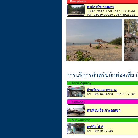
Bungalows
หาปลาบีช คอทเทจ
6 ห้อง
ราคา 1,500 ถึง 1,500 Baht
Tel.: 086-9400610 , 087-8921291
การบริการสำหรับนักท่องเที่
Travel Agency
บ้านริมทะเล ทราเวล
Tel.: 089-6484588 , 087-2777048
Transport
ท่าเทียบเรือเกาะคอเขา
Tour Counter
ทาร์โร ่ทัวร์
Tel.: 086-9527946