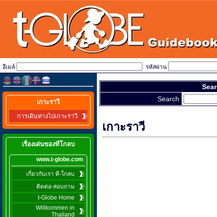
อีเมล์
รหัสผ่าน
Sear
Search
เกาะราวี
การเดินทางไปเกาะราวี
เกาะราวี
เรื่องเด่นของทีโกลบ
www.t-globe.com
เกี่ยวกับเรา ที-โกลบ
ติดต่อ-สอบถาม
t-Globe Home
Willkommen in
Thailand