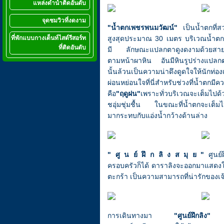
แหล่งดำน้ำติดอันดับ
จุดชมวิวที่งดงาม
"น้ำตกเพชรพนมวัฒน์"
เป็นน้ำตกที่ส
ที่พักแบบกางเต็นท์ไสต์รีสอร์ท
สูงสุดประมาณ 30 เมตร บริเวณน้ำตกมี
ที่ติดอันดับ
มี ลักษณะแปลกตาดูงดงามด้วยสายน้
ตามหน้าผาหิน อันมีหินรูปร่างแปลก
นั้นล้วนเป็นความน่าดึงดูดใจให้นักท่อง
ผ่อนหย่อนใจที่นี่สำหรับช่วงที่น้ำตกมี
คือ
"ฤดูฝน"
เพราะทั่วบริเวณจะเต็มไปด้ว
ชอุ่มชุ่มชื้น ในขณะที่น้ำตกจะเต็มไปด
มากระทบกับแอ่งน้ำกว้างด้านล่าง
" ศู น ย์ ฝึ ก ลิ ง ส มุ ย "
ศูนย์ฝ
ครอบครัวก็ได้ ดาราลิงจะออกมาแสดงให้ด
ตะกร้า เป็นความสามารถที่น่ารักของเ
การเดินทางมา
"ศูนย์ฝึกลิง"
เดิ