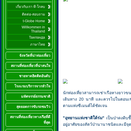
เกี่ยวกับเรา ที-โกลบ
ติดต่อ-สอบถาม
t-Globe Home
Willkommen in
Thailand
Таиланда
ภาษาไทย
จังหวัดที่น่าท่องเที่ยว
สถานที่ท่องเที่ยวที่น่าสนใจ
ชายหาดฮิตติดอันดับ
โรงแรมบริการจากหัวใจ
นักท่องเที่ยวสามารถเช่าเรือหางยาวขน
มหัศจรรย์ธรรมชาติ
เดินทาง 20 นาที และควรไปในตอนเช้า
ตามแท่งซีเมนต์ได้ชัดเจน
สุดยอดการขับรถชมวิว
สถานที่ท่องเที่ยวทางเรือที่ดี
"อุทยานแห่งชาติใต้ร่ม"
เป็นป่าดงดิบชื
ที่สุด
อยู่อาศัยของสัตว์ป่านานาชนิดและมีจ