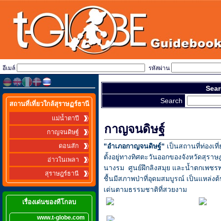
อีเมล์
รหัสผ่าน
Sear
Search
สถานที่เที่ยวใกล้สุราษฏร์ธานี
แม่น้ำตาปี
กาญจนดิษฐ์
กาญจนดิษฐ์
"อำเภอกาญจนดิษฐ์"
เป็นสถานที่ท่องเที
ดอนสัก
ตั้งอยู่ทางทิศตะวันออกของจังหวัดสุราษ
อ่าวในเพลา
นางรม ศูนย์ฝึกลิงสมุย และน้ำตกเพชรพนม
สุราษฎร์ธานี
ชื้นมีสภาพป่าที่อุดมสมบูรณ์ เป็นแหล่ง
เด่นตามธรรมชาติที่สวยงาม
เรื่องเด่นของทีโกลบ
www.t-globe.com