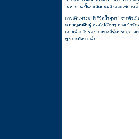
มหายาน ปั้นปะติดบนผนังและเพดานถ้
การเดินทางมาที่
"วัดถ้ำคูหา"
จากตัวเม
อ.กาญจนดิษฐ์
ตรงไปเรื่อยๆ ทางเข้าวัด
แยกเพื่อกลับรถ ปากทางมีซุ้มประตูทางเข
คูหาอยู่ฝั่งขวามือ