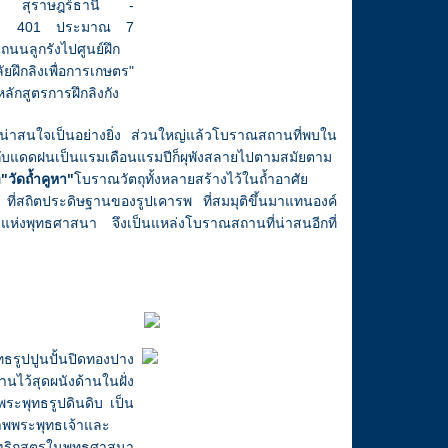
 สุราษฎร์ธานี -
ลข 401 ประมาณ 7
นนลูกรังไปศูนย์ฝึก
ัยฝึกลิงเพื่อการเกษตร"
ักสูตรการฝึกลิงกัง
วที่น่าสนใจเป็นอย่างยิ่ง ส่วนใหญ่แล้วโบราณสถานที่พบใน
จญกับแดดฝนเป็นแรมเดือนแรมปีก็ผุพังสลายไปตามสมัยตาม
่
"วัดถ้ำคูหา"
โบราณวัตถุทั้งหลายสร้างไว้ในถ้ำอาศัย
ที่สถิตประดิษฐานของรูปเคารพ ที่สมมุติขึ้นมาแทนองค์
ห่งพุทธศาสนา จึงเป็นแหล่งโบราณสถานที่น่าสนอีกที่
พุทธรูปปูนปั้นปิดทองปาง
ไว้สุดผนังด้านในฝั่ง
พระพุทธรูปดินดิบ เป็น
ภาพพระพุทธเจ้าและ
ณฑริกสูตรในพุทธศาสนา