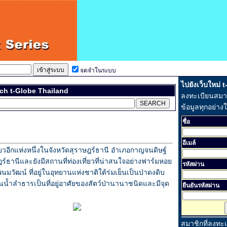
จดจำในระบบ
ไปยังเว็บใหม่ 
ch t-Globe Thailand
ลงทะเบียนสมาชิ
ข้อมูลทุกอย่าง
ชื่อ
อีเมล์
่ยวอีกแห่งหนึ่งในจังหวัดสุราษฎร์ธานี อำเภอกาญจนดิษฐ์
ฎร์ธานีและยังมีสถานที่ท่องเที่ยวที่น่าสนใจอย่างฟาร์มหอย
รหัสผ่าน
วัฒน์ ที่อยู่ในอุทยานแห่งชาติใต้ร่มเย็นเป็นป่าดงดิบ
ต้นน้ำลำธารเป็นที่อยู่อาศัยของสัตว์ป่านานาชนิดและมีจุด
ยืนยันรหัสผ่าน
สมาชิกที่ลงทะ