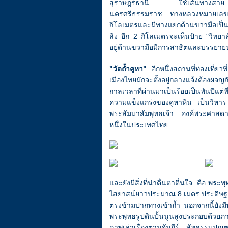
สุราษฎร์ธานี ใช้เส้นทางสาย
นครศรีธรรมราช ทางหลวงหมายเ
กิโลเมตรและมีทางแยกด้านขวามือเป็นถ
ลิง อีก 2 กิโลเมตรจะเห็นป้าย "วิทยาล
อยู่ด้านขวามือมีการสาธิตและบรรยายหล
"วัดถ้ำคูหา"
อีกหนึ่งสถานที่ท่องเที่ย
เมืองไทยมักจะตั้งอยู่กลางแจ้งต้องผ
กาลเวลาที่ผ่านมาเป็นร้อยเป็นพันปีแต่ที
ความแข็งแกร่งของคูหาหิน เป็นวิหาร 
พระสัมมาสัมพุทธเจ้า องค์พระศาสดาแ
หนึ่งในประเทศไทย
และยังมีสิ่งที่น่าตื่นตาตื่นใจ คือ พระ
ไสยาสน์ยาวประมาณ 8 เมตร ประดิษฐาน
ตรงข้ามปากทางเข้าถ้ำ นอกจากนี้ยังมี
พระพุทธรูปดินปั้นนูนสูงประกอบด้วย
ภาพเล่าเรื่องตามคัมภีร์ สัทธรรมปุ