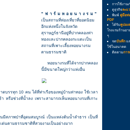
การใช้งานเ
ดูธุรกิจ
ละแว
" ฟ า ร์ ม ห อ ย น า ง ร ม "
พิมพ์
คู่มือท
เป็นสถานที่ท่องเที่ยวที่ยอดนิยม
PDF
ได้รับ
คูปอง
อีกแห่งหนึ่งในจังหวัด
โรงแรมร้านอาห
สุราษฎร์ธานีอยู่ที่ปากคลองท่า
ๆ
ทองและปากคลองกะแดะเป็น
จด
บันทึก
และ
สถานที่เพาะเลี้ยงหอยนางรม
ใช้ในอนาคต
ตามธรรมชาติ
ติดตาม
การเ
หอยนางรมที่ได้จากปากคลอง
นี้มีขนาดใหญ่กว่าแห่งอื่น
าดบรรทุก 10 คน ได้ที่ท่าเรือของหมู่บ้านท่าทอง ใช้เวลา
 หรือช่วงที่น้ำลง เพราะสามารถเห็นหอยนางรมที่เกาะ
้นมีสภาพป่าที่อุดมสมบูรณ์ เป็นแหล่งต้นน้ำลำธาร เป็นที่
ุดเด่นตามธรรมชาติที่สวยงามเป็นอย่างมาก