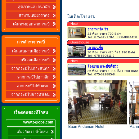
สุขภาพและอนามัย
สำหรับเหยี่ยวราตรี
โมเต็ล/โรงแรม
Hotel
เดินทางออกจากกระบี่
ธาราพาร์ค วิว
24 ห้อง
ราคา 700 Baht
Tel.: 075-612170-1 , 080-0844458
การสำรวจกระบี่
Guesthouse
เอ แมนชั่น
เดินเล่นผ่านเมืองกระบี่
30 ห้อง
ราคา 420 ถึง 1,190 Baht
Tel.: 075-630511-2
บริเวณเมืองกระบี่
Hotel
โรงแรม กระบี่ซิตี้ซีวิว
จากกระบี่ไปเกาะลันตา
36 ห้อง
ราคา 1,000 ถึง 1,200 Baht
Tel.: 075-622885-8
จากกระบี่ไปอ่าวลึก
จากกระบี่ไปทับแขก
จากกระบี่ไปอ่าวท่าเลน
เรื่องเด่นของทีโกลบ
www.t-globe.com
Baan Andaman Hotel
Mari
เกี่ยวกับเรา ที-โกลบ