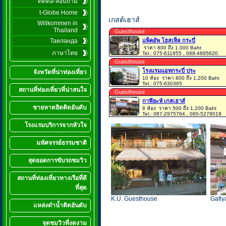
ติดต่อ-สอบถาม
t-Globe Home
เกสต์เฮาส์
Willkommen in
Thailand
Guesthouse
Таиланда
แพ็คอัพ โฮสเท็ล กระบี่
ราคา 800 ถึง 1,000 Baht
ภาษาไทย
Tel.: 075-611955 , 088-4895620
Guesthouse
โรงแรมแอทกระบี่ ปุระ
จังหวัดที่น่าท่องเที่ยว
10 ห้อง
ราคา 800 ถึง 1,200 Baht
Tel.: 075-630365
สถานที่ท่องเที่ยวที่น่าสนใจ
Guesthouse
กาฟียะห์ เกสเฮาส์
ชายหาดฮิตติดอันดับ
8 ห้อง
ราคา 500 ถึง 1,200 Baht
Tel.: 087-2975764 , 080-5278019
โรงแรมบริการจากหัวใจ
มหัศจรรย์ธรรมชาติ
สุดยอดการขับรถชมวิว
สถานที่ท่องเที่ยวทางเรือที่ดี
ที่สุด
K.U. Guesthouse
Gafiy
แหล่งดำน้ำติดอันดับ
จุดชมวิวที่งดงาม