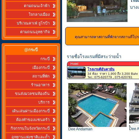
โรง
ตามถนนเจ้าฟ้า
บางแ
ใจกลางเมือง
บริเวณคาเฟ่ ยูโรป้า
ตามถนนอุทธากิจ
คุณสามารถหาสถานที่พักจากสถานที่โปรดข
@กระบี่
รายชื่อโรงแรมที่มีสระว่ายน้ำ
กระบี่
Hotel
เมืองกระบี่
โรงแรมดีอันดามัน
34 ห้อง
ราคา 1,900 ถึง 3,200 Baht
สถานที่พัก
Tel.: 075-620779 , 075-620781
ร้านอาหาร
ขนส่งมวลชนท้องถิ่น
บริการ
เดินเล่นผ่านเมืองกระบี่
ต้องทำของแซนดร้า
กิจกรรมในจังหวัดกระบี่
Dee 
Dee Andaman
อุทยานแห่งชาติและถ้ำ