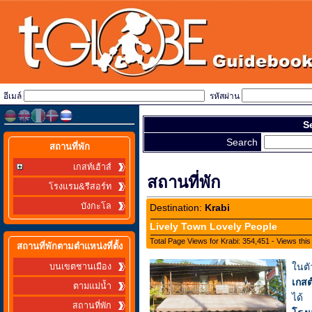
อีเมล์
รหัสผ่าน
S
Search
สถานที่พัก
เกสท์เฮ้าส์
สถานที่พัก
โรงแรม&รีสอร์ท
บังกะโล
Destination:
Krabi
Lively Town Lovely People
Total Page Views for Krabi: 354,451 - Views thi
สถานที่พักตามตำแหน่งที่ตั้ง
ในตั
บนเขตชานเมือง
เกสต
ตามแม่น้ำ
ได้
สถานที่พัก