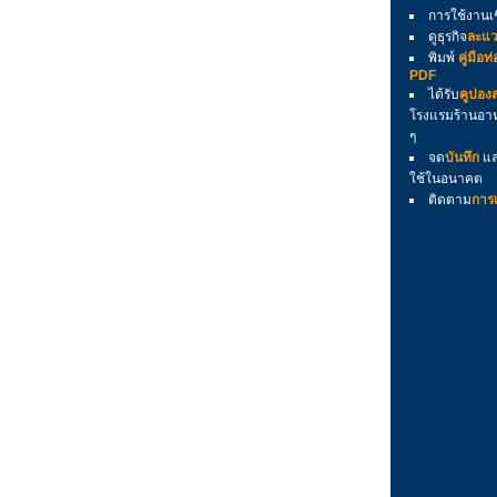
การใช้งานเ
ดูธุรกิจ
ละแว
พิมพ์
คู่มือท
PDF
ได้รับ
คูปอง
โรงแรมร้านอาห
ๆ
จด
บันทึก
และ
ใช้ในอนาคต
ติดตาม
การเ