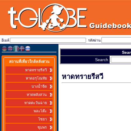
อีเมล์
รหัสผ่าน
Sear
Search
สถานที่เที่ยวใกล้หลังสวน
หาดทรายรีสวี
หาดทรายรีสวี
หาดอรุโณทัย
บางน้ำจืด
หาดหลังสวน
หาดตะวันฉาย
พละโต๊ะ
ไชยา
ชุมพร