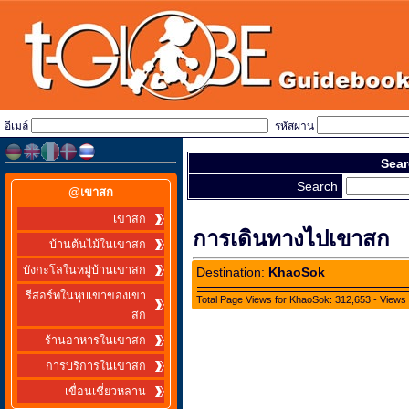
อีเมล์
รหัสผ่าน
Sear
Search
@เขาสก
เขาสก
การเดินทางไปเขาสก
บ้านต้นไม้ในเขาสก
บังกะโลในหมู่บ้านเขาสก
Destination:
KhaoSok
รีสอร์ทในหุบเขาของเขา
Total Page Views for KhaoSok: 312,653 - Views 
สก
ร้านอาหารในเขาสก
การบริการในเขาสก
เขื่อนเชี่ยวหลาน