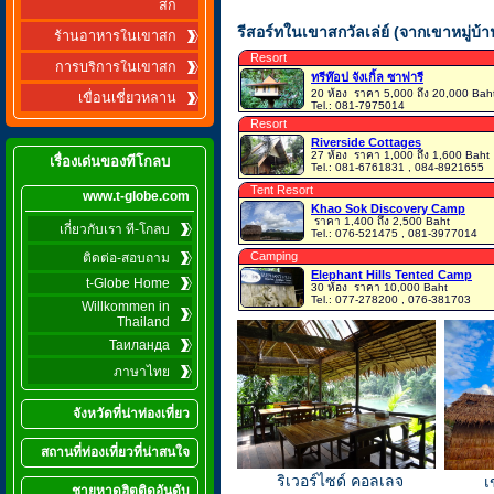
สก
รีสอร์ทในเขาสกวัลเล่ย์ (จากเขาหมู่บ
ร้านอาหารในเขาสก
Resort
การบริการในเขาสก
ทรีท๊อป จังเกิ้ล ซาฟารี
20 ห้อง
ราคา 5,000 ถึง 20,000 Bah
เขื่อนเชี่ยวหลาน
Tel.: 081-7975014
Resort
Riverside Cottages
27 ห้อง
ราคา 1,000 ถึง 1,600 Baht
เรื่องเด่นของทีโกลบ
Tel.: 081-6761831 , 084-8921655
Tent Resort
www.t-globe.com
Khao Sok Discovery Camp
ราคา 1,400 ถึง 2,500 Baht
เกี่ยวกับเรา ที-โกลบ
Tel.: 076-521475 , 081-3977014
Camping
ติดต่อ-สอบถาม
Elephant Hills Tented Camp
t-Globe Home
30 ห้อง
ราคา 10,000 Baht
Tel.: 077-278200 , 076-381703
Willkommen in
Thailand
Таиланда
ภาษาไทย
จังหวัดที่น่าท่องเที่ยว
สถานที่ท่องเที่ยวที่น่าสนใจ
ริเวอร์ไซด์ คอลเลจ
เขาสก
ชายหาดฮิตติดอันดับ