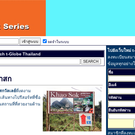
จดจำในระบบ
ไปยังเว็บใหม่ 
ch t-Globe Thailand
ลงทะเบียนสมาชิ
ข้อมูลทุกอย่าง
ชื่อ
ขาสก
อีเมล์
สกวัลเลย์
ที่งดงาม
้นทางไปรีสอร์ทที่ชื่อ
รหัสผ่าน
ในสถานที่ที่สวยงามด้าน
ยืนยันรหัสผ่าน
สมาชิกที่ลงทะ