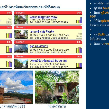
การใช้งานเ
้านสกไปทางทิศตะวันออกจนกระทั่งถึงพนม)
ดูธุรกิจ
ละแว
>
>
>
>
พิมพ์
คู่มือท
Resort
PDF
Green Mountain View
Not
ราคา 250 ถึง 450 Baht
ได้รับ
คูปอง
t
Rated
Tel.: 087-2632481 , 087-2750929
โรงแรมร้านอาห
>
>
Resort
ๆ
เขาสกชีวาลัย รีสอร์ท
Not
จด
บันทึก
และ
10 ห้อง
ราคา 1,800 ถึง 1,800 Baht
Rated
Tel.: 086-2788555 , 086-8948844
ใช้ในอนาคต
>
>
>
>
Resort
ติดตาม
การเ
ภูผา และลำธาร
30 ห้อง
ราคา 2,000 ถึง 2,200 Baht
Tel.: 077-913050 , 087-2718787
>
>
>
>
Resort
วรพจน์ รีสอร์ท แอนด์ ยิม เขาสก
9 ห้อง
ราคา 350 ถึง 2,000 Baht
Tel.: 087-8887079 , 087-8841762
ดิสคัพเวอร์รี่
วรพจรีสอร์ท