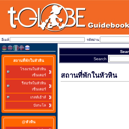
อีเมล์
รหัสผ่าน
Sear
Search
สถานที่พักในหัวหิน
โรงแรมในหัวหิน
สถานที่พักในหัวหิน
เซ็นเตอร์
รีสอร์ทในหัวหิน
เซ็นเตอร์
เกสต์เฮ้าส์
บังกะโล
@หัวหิน