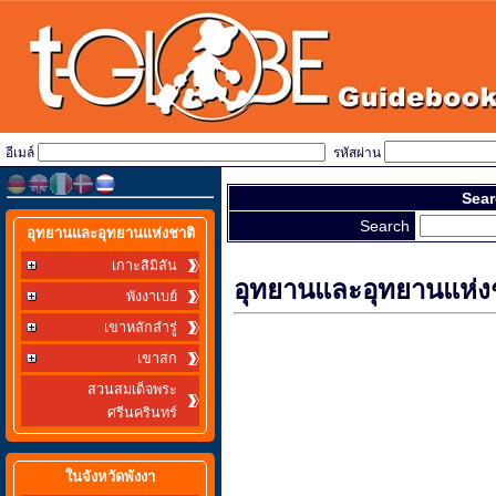
อีเมล์
รหัสผ่าน
Sear
Search
อุทยานและอุทยานแห่งชาติ
เกาะสิมิลัน
อุทยานและอุทยานแห่ง
พังงาเบย์
เขาหลักลำรู่
เขาสก
สวนสมเด็จพระ
ศรีนครินทร์
ในจังหวัดพังงา