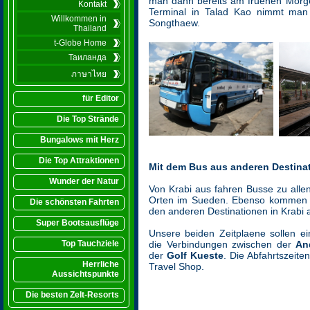
man dann bereits am fruehen Morge
Kontakt
Terminal in Talad Kao nimmt man
Willkommen in
Songthaew.
Thailand
t-Globe Home
Таиланда
ภาษาไทย
für Editor
Die Top Strände
Bungalows mit Herz
Die Top Attraktionen
Mit dem Bus aus anderen Destina
Wunder der Natur
Von Krabi aus fahren Busse zu allen
Orten im Sueden. Ebenso kommen 
Die schönsten Fahrten
den anderen Destinationen in Krabi 
Super Bootsausflüge
Unsere beiden Zeitplaene sollen ei
Top Tauchziele
die Verbindungen zwischen der
An
der
Golf Kueste
. Die Abfahrtszeite
Herrliche
Travel Shop.
Aussichtspunkte
Die besten Zelt-Resorts