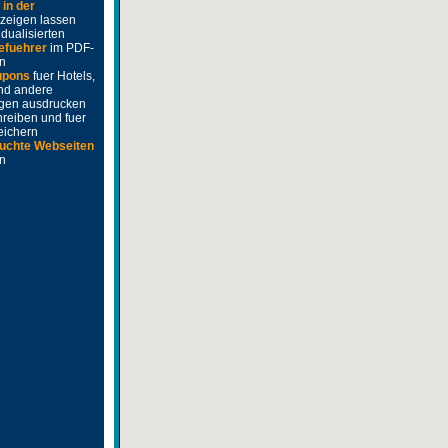
e
in der
zeigen lassen
idualisierten
efuehrer
im PDF-
n
upons
fuer Hotels,
nd andere
ngen ausdrucken
hreiben und fuer
eichern
uchte Webseiten
en