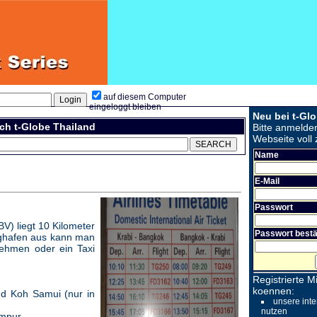
auf diesem Computer
eingeloggt bleiben
Neu bei t-Gl
ch t-Globe Thailand
Bitte anmelde
Webseite voll 
Name
E-Mail
Passwort
V) liegt 10 Kilometer
Passwort bestä
lughafen aus kann man
nehmen oder ein Taxi
Registrierte Mi
koennen:
d Koh Samui (nur in
unsere inte
nutzen
mpur.