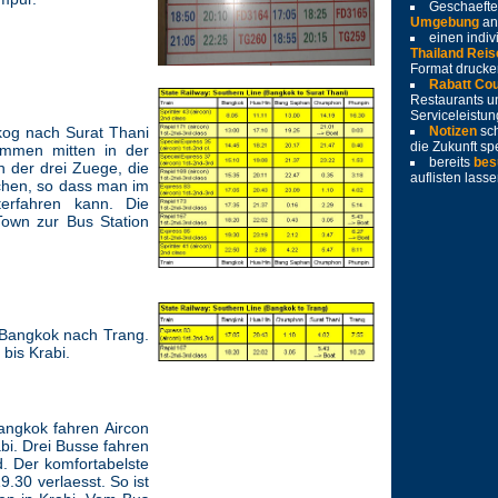
Geschaeft
Umgebung
an
einen indiv
Thailand Reis
Format drucke
Rabatt Co
Restaurants u
Serviceleistu
kog nach Surat Thani
Notizen
sc
die Zukunft sp
ommen mitten in der
bereits
bes
n der drei Zuege, die
auflisten lass
chen, so dass man im
terfahren kann. Die
Town zur Bus Station
 Bangkok nach Trang.
bis Krabi.
angkok fahren Aircon
bi. Drei Busse fahren
. Der komfortabelste
.30 verlaesst. So ist