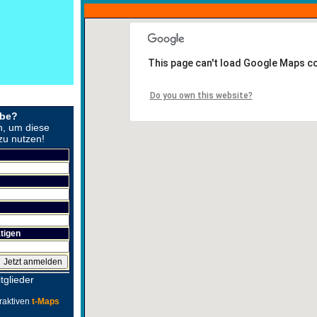
This page can't load Google Maps co
Do you own this website?
obe?
n, um diese
zu nutzen!
tigen
tglieder
raktiven
t-Maps