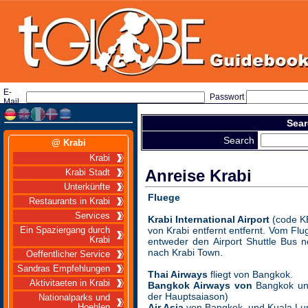
E-
Passwort
Mail
Sear
Search
@ Krabi
Krabi
Anreise Krabi
Krabi Stadt
Unterkünfte
Fluege
Restaurants in Krabi
Services
Krabi International Airport
(code KB
von Krabi entfernt entfernt. Vom F
Ein Spaziergang durch
Krabi
entweder den Airport Shuttle Bus 
nach Krabi Town.
Oeffentlicher Service
Sandras Empfehlungen
Thai Airways
fliegt von Bangkok.
Aktivitaeten in Krabi
Bangkok Airways von
Bangkok un
der Hauptsaiason)
Nationalparks und
Air Asia
von Bangkok und Kuala Lu
Hoehlen