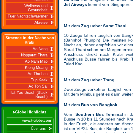
Jet Airways
kommt von Singapore.
Wellness und
Gesundheit
Fuer Nachtschwaermer
Abreise
Mit dem Zug ueber Surat Thani
10 Zuege fahren taeglich von Bang
Straende in der Naehe von
(Bahnhof Phunpin) Die meisten k
Krabi
Nacht an, daher empfehlen wir eine
Ao Nang
Surat Thani schon am Morgen errei
Anschluss direkt nach Krabi wei
Nopparat Thara
Anschluss Busse fahren bis Krabi 
Ao Nam Mao
Talad Kao.
Klong Muang
Ao Tha Len
Mit dem Zug ueber Trang
Tup Kaek
Ao Ton Sai
Zwei Zuege verkehren taeglich von
Hat Yao Beach (Black
Mit dem Minibus geht es dann weiter 
Beach)
Mit dem Bus von Bangkok
t-Globe Highlights
Vom
Southern Bus Terminal
in B
Busse in 10 bis 11 Stunden nach Kra
www.t-globe.com
in der Frueh, die anderen am Abend
ist der VIP24 Bus, der Bangkok um 19
Über uns