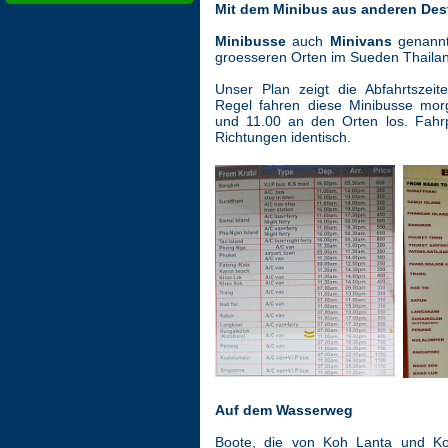
Mit dem Minibus aus anderen Des
Minibusse
auch
Minivans
genann
groesseren Orten im Sueden Thailan
Unser Plan zeigt die Abfahrtszeit
Regel fahren diese Minibusse mor
und 11.00 an den Orten los. Fahrp
Richtungen identisch.
Auf dem Wasserweg
Boote, die von Koh Lanta und K