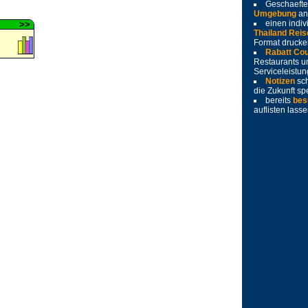
Geschaeft
Umgebung
an
einen indiv
>
>
Thailand Reis
Format drucke
Rabatt Co
Restaurants u
Serviceleistu
Notizen
sc
die Zukunft sp
bereits
bes
auflisten lass