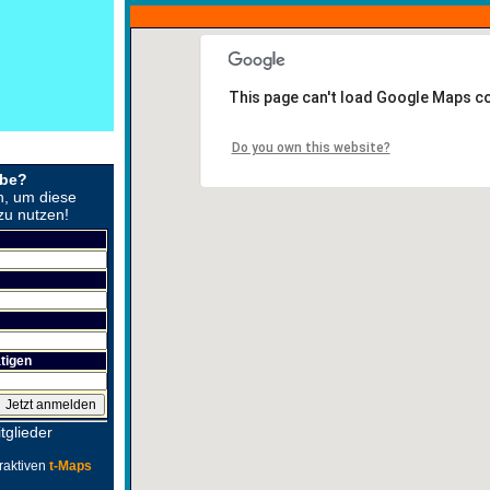
This page can't load Google Maps co
Do you own this website?
obe?
n, um diese
zu nutzen!
tigen
tglieder
raktiven
t-Maps