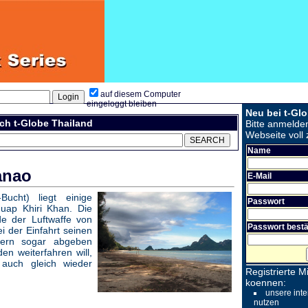
auf diesem Computer
eingeloggt bleiben
Neu bei t-Gl
ch t-Globe Thailand
Bitte anmelde
Webseite voll 
Name
anao
E-Mail
ucht) liegt einige
Passwort
huap Khiri Khan. Die
e der Luftwaffe von
Passwort bestä
i der Einfahrt seinen
dern sogar abgeben
en weiterfahren will,
uch gleich wieder
Registrierte Mi
koennen:
unsere inte
nutzen