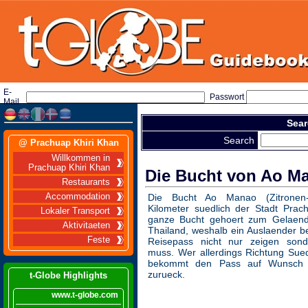
E-
Passwort
Mail
Sear
Search
@ Prachuap Khiri Khan
Willkommen in
Prachuap Khiri Khan
Die Bucht von Ao M
Restaurants
Accommodation
Die Bucht Ao Manao (Zitronen-B
Kilometer suedlich der Stadt Prac
Lokaler Transport
ganze Bucht gehoert zum Gelaend
Aktivitaeten
Thailand, weshalb ein Auslaender be
Feste
Reisepass nicht nur zeigen son
muss. Wer allerdings Richtung Sued
bekommt den Pass auf Wunsch a
zurueck.
t-Globe Highlights
www.t-globe.com