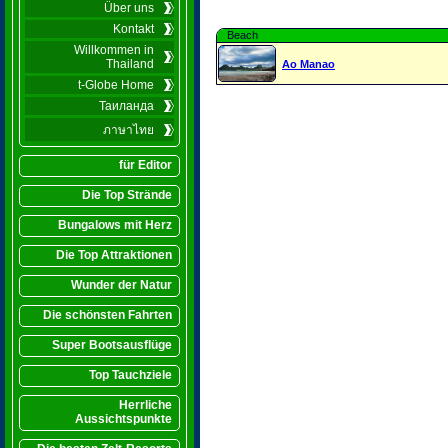
Über uns
Kontakt
Beach
Willkommen in
Thailand
Ao Manao
t-Globe Home
Таиланда
ภาษาไทย
für Editor
Die Top Strände
Bungalows mit Herz
Die Top Attraktionen
Wunder der Natur
Die schönsten Fahrten
Super Bootsausflüge
Top Tauchziele
Herrliche
Aussichtspunkte