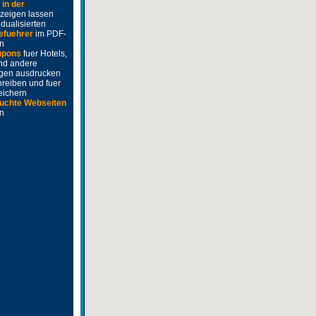
e
in der
zeigen lassen
idualisierten
efuehrer
im PDF-
n
upons
fuer Hotels,
nd andere
ngen ausdrucken
hreiben und fuer
eichern
uchte Webseiten
en