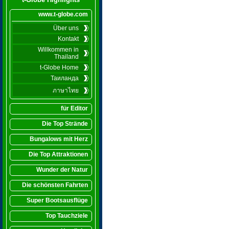
www.t-globe.com
Über uns
Kontakt
Willkommen in
Thailand
t-Globe Home
Таиланда
ภาษาไทย
für Editor
Die Top Strände
Bungalows mit Herz
Die Top Attraktionen
Wunder der Natur
Die schönsten Fahrten
Super Bootsausflüge
Top Tauchziele