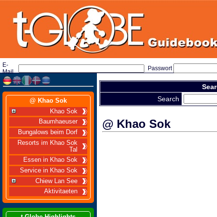
E-
Passwort
Mail
Sear
Search
@ Khao Sok
Khao Sok
@ Khao Sok
Baumhaeuser
Bungalows beim Dorf
Resorts im Khao Sok
Tal
Essen in Khao Sok
Service in Khao Sok
Chiew Lan See
Aktivitaeten
t-Globe Highlights