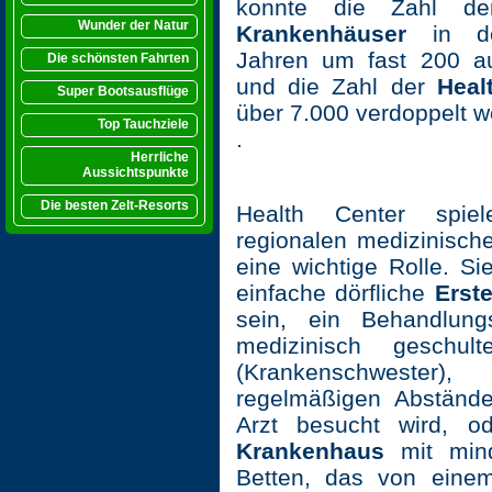
konnte die Zahl 
Wunder der Natur
Krankenhäuser
in de
Jahren um fast 200 a
Die schönsten Fahrten
und die Zahl der
Heal
Super Bootsausflüge
über 7.000 verdoppelt w
Top Tauchziele
.
Herrliche
Aussichtspunkte
Die besten Zelt-Resorts
Health Center spie
regionalen medizinisch
eine wichtige Rolle. S
einfache dörfliche
Erste
sein, ein Behandlung
medizinisch geschul
(Krankenschweste
regelmäßigen Abständ
Arzt besucht wird, 
Krankenhaus
mit mind
Betten, das von einem