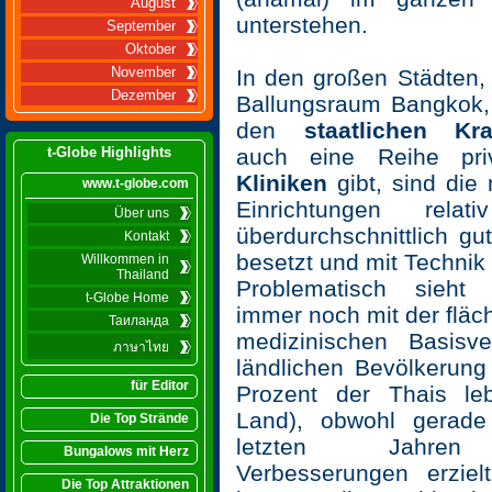
August
unterstehen.
September
Oktober
November
In den großen Städten,
Dezember
Ballungsraum Bangkok
den
staatlichen Kr
t-Globe Highlights
auch eine Reihe priv
Kliniken
gibt, sind die
www.t-globe.com
Einrichtungen rela
Über uns
überdurchschnittlich gu
Kontakt
besetzt und mit Technik 
Willkommen in
Thailand
Problematisch sieht
t-Globe Home
immer noch mit der flä
Таиланда
medizinischen Basisv
ภาษาไทย
ländlichen Bevölkerung
für Editor
Prozent der Thais l
Land), obwohl gerade
Die Top Strände
letzten Jahren 
Bungalows mit Herz
Verbesserungen erzie
Die Top Attraktionen