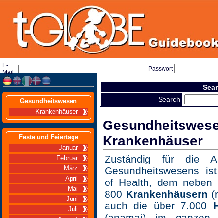
E-
Passwort
Mail
Sear
Search
Gesundheitswesen
Krankenhäuser
Gesundheitswesen
Feste und Feiertage
Krankenhäuser
Januar
Zuständig für die A
Februar
März
Gesundheitswesens ist
April
of Health, dem neben
Mai
800
Krankenhäusern
(
Juni
auch die über 7.000
Juli
(anamai) im ganzen 