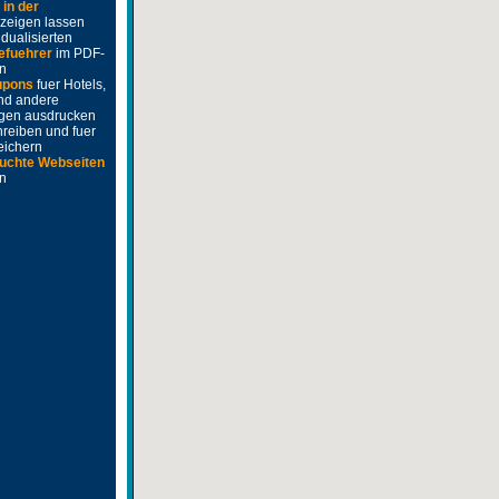
e
in der
zeigen lassen
idualisierten
efuehrer
im PDF-
n
upons
fuer Hotels,
nd andere
ngen ausdrucken
hreiben und fuer
eichern
uchte Webseiten
en