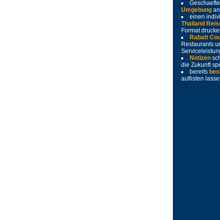
Geschaeft
Umgebung
an
einen indiv
Thailand Reis
Format drucke
Rabatt Co
Restaurants u
Serviceleistu
Notizen
sc
die Zukunft sp
bereits
bes
auflisten lass