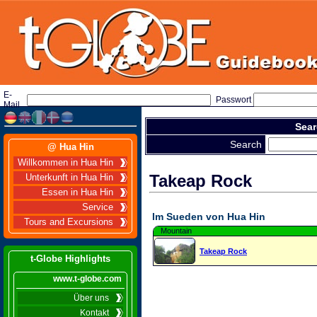
E-
Passwort
Mail
Sear
Search
@ Hua Hin
Willkommen in Hua Hin
Takeap Rock
Unterkunft in Hua Hin
Essen in Hua Hin
Service
Im Sueden von Hua Hin
Tours and Excursions
Mountain
Takeap Rock
t-Globe Highlights
www.t-globe.com
Über uns
Kontakt