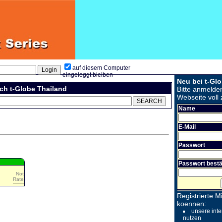
auf diesem Computer
eingeloggt bleiben
Neu bei t-Gl
ch t-Globe Thailand
Bitte anmelde
Webseite voll 
Name
E-Mail
Passwort
Passwort bestä
Not
Rated
Registrierte Mi
koennen:
unsere inte
nutzen