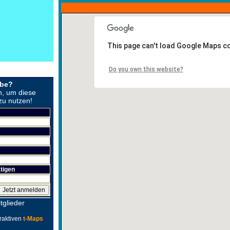
This page can't load Google Maps co
Do you own this website?
obe?
n, um diese
zu nutzen!
tigen
tglieder
raktiven
t-Maps