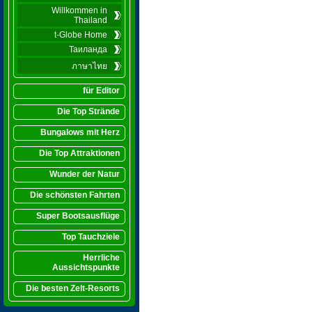
Willkommen in
Thailand
t-Globe Home
Таиланда
ภาษาไทย
für Editor
Die Top Strände
Bungalows mit Herz
Die Top Attraktionen
Wunder der Natur
Die schönsten Fahrten
Super Bootsausflüge
Top Tauchziele
Herrliche
Aussichtspunkte
Die besten Zelt-Resorts