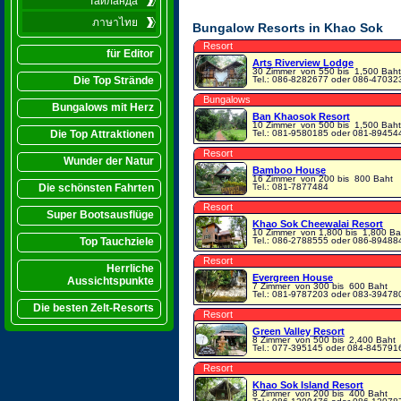
Таиланда
ภาษาไทย
Bungalow Resorts in Khao Sok
Resort
für Editor
Arts Riverview Lodge
30 Zimmer
von 550 bis 1,500 Baht
Die Top Strände
Tel.: 086-8282677 oder 086-47032
Bungalows
Bungalows mit Herz
Ban Khaosok Resort
10 Zimmer
von 500 bis 1,500 Baht
Die Top Attraktionen
Tel.: 081-9580185 oder 081-89454
Resort
Wunder der Natur
Bamboo House
16 Zimmer
von 200 bis 800 Baht
Die schönsten Fahrten
Tel.: 081-7877484
Resort
Super Bootsausflüge
Khao Sok Cheewalai Resort
10 Zimmer
von 1,800 bis 1,800 Ba
Top Tauchziele
Tel.: 086-2788555 oder 086-89488
Resort
Herrliche
Evergreen House
Aussichtspunkte
7 Zimmer
von 300 bis 600 Baht
Tel.: 081-9787203 oder 083-39478
Die besten Zelt-Resorts
Resort
Green Valley Resort
8 Zimmer
von 500 bis 2,400 Baht
Tel.: 077-395145 oder 084-845791
Resort
Khao Sok Island Resort
8 Zimmer
von 200 bis 400 Baht