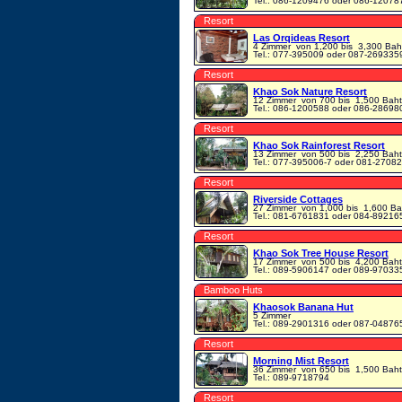
Tel.: 086-1209476 oder 086-12078
Resort
Las Orqideas Resort
4 Zimmer
von 1,200 bis 3,300 Bah
Tel.: 077-395009 oder 087-269335
Resort
Khao Sok Nature Resort
12 Zimmer
von 700 bis 1,500 Baht
Tel.: 086-1200588 oder 086-28698
Resort
Khao Sok Rainforest Resort
13 Zimmer
von 500 bis 2,250 Baht
Tel.: 077-395006-7 oder 081-2708
Resort
Riverside Cottages
27 Zimmer
von 1,000 bis 1,600 Ba
Tel.: 081-6761831 oder 084-89216
Resort
Khao Sok Tree House Resort
17 Zimmer
von 500 bis 4,200 Baht
Tel.: 089-5906147 oder 089-97033
Bamboo Huts
Khaosok Banana Hut
5 Zimmer
Tel.: 089-2901316 oder 087-04876
Resort
Morning Mist Resort
36 Zimmer
von 650 bis 1,500 Baht
Tel.: 089-9718794
Resort