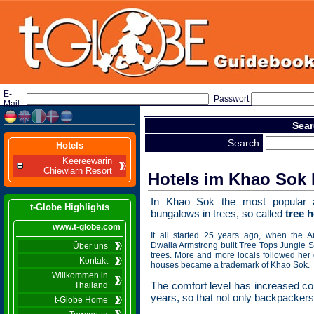
E-
Passwort
Mail
Sear
Search
Hotels
Keereewarin
Chiewlarn Resort
Hotels im Khao Sok 
In Khao Sok the most popular 
t-Globe Highlights
bungalows in trees, so called
tree 
www.t-globe.com
It all started 25 years ago, when the A
Dwaila Armstrong built Tree Tops Jungle S
Über uns
trees. More and more locals followed her 
Kontakt
houses became a trademark of Khao Sok.
Willkommen in
The comfort level has increased con
Thailand
years, so that not only backpackers
t-Globe Home