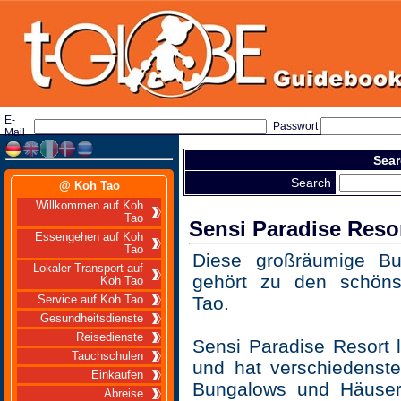
E-
Passwort
Mail
Sear
Search
@ Koh Tao
Willkommen auf Koh
Tao
Sensi Paradise Reso
Essengehen auf Koh
Tao
Diese großräumige Bu
Lokaler Transport auf
gehört zu den schön
Koh Tao
Tao.
Service auf Koh Tao
Gesundheitsdienste
Reisedienste
Sensi Paradise Resort 
Tauchschulen
und hat verschiedenste,
Einkaufen
Bungalows und Häuser
Abreise