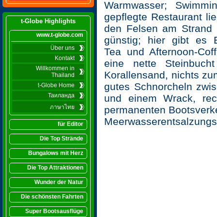
Warmwasser; Swimmin
gepflegte Restaurant li
t-Globe Highlights
den Felsen am Strand u
www.t-globe.com
günstig; hier gibt es 
Über uns
Tea und Afternoon-Coff
Kontakt
eine nette Steinbuch
Willkommen in
Korallensand, nichts z
Thailand
gutes Schnorcheln zwis
t-Globe Home
Таиланда
und einem Wrack, rec
ภาษาไทย
permanenten Bootsverk
Meerwasserentsalzungs
für Editor
Die Top Strände
Bungalows mit Herz
Die Top Attraktionen
Wunder der Natur
Die schönsten Fahrten
Super Bootsausflüge