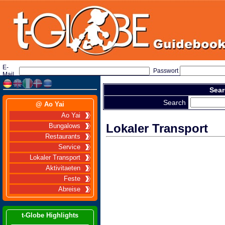
E-
Passwort
Mail
Sear
Search
@ Ao Yai
Ao Yai
Lokaler Transport
Bungalows
Restaurants
Service
Lokaler Transport
Aktivitaeten
Feste
Abreise
t-Globe Highlights