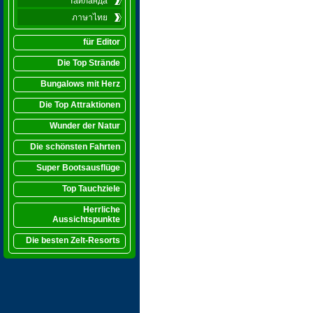
Таиланда
ภาษาไทย
für Editor
Die Top Strände
Bungalows mit Herz
Die Top Attraktionen
Wunder der Natur
Die schönsten Fahrten
Super Bootsausflüge
Top Tauchziele
Herrliche
Aussichtspunkte
Die besten Zelt-Resorts