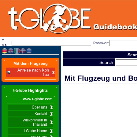
E-
Passwort
Mail
Sear
Search
Mit dem Flugzeug
Anreise nach Koh
Tao
Mit Flugzeug und B
t-Globe Highlights
www.t-globe.com
Über uns
Kontakt
Willkommen in
Thailand
t-Globe Home