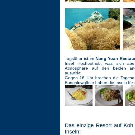
Tagsüber ist im
Nang Yuan Restau
Insel Hochbetrieb, was sich aber
Atmosphäre auf den beiden an
auswirkt.
Gegen 16 Uhr brechen die Tagesaus
Bungalowgäste haben die Inseln für s
Das einzige Resort auf Koh
Inseln: