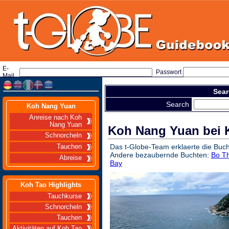
E-
Passwort
Mail
Sear
Search
Koh Nang Yuan
Anreise nach Koh
Nang Yuan
Koh Nang Yuan bei 
Schnorcheln
Das t-Globe-Team erklaerte die Buc
Tauchen
Andere bezaubernde Buchten:
Bo T
Abreise
Bay
Koh Tao Highlights
Tauchkurse
Schnorcheln
Tauchen
Aktivitäten auf Koh Tao