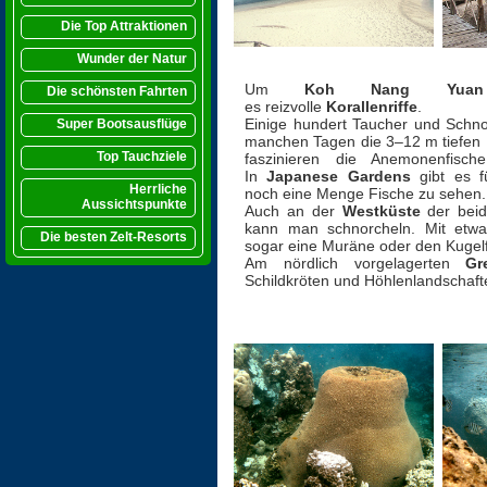
Die Top Attraktionen
Wunder der Natur
Um
Koh Nang Yuan
Die schönsten Fahrten
es reizvolle
Korallenriffe
.
Einige hundert Taucher und Schno
Super Bootsausflüge
manchen Tagen die 3–12 m tiefen
Top Tauchziele
faszinieren die Anemonenfisc
In
Japanese Gardens
gibt es 
Herrliche
noch eine Menge Fische zu sehen.
Aussichtspunkte
Auch an der
Westküste
der bei
kann man schnorcheln. Mit etw
Die besten Zelt-Resorts
sogar eine Muräne oder den Kugelf
Am nördlich vorgelagerten
Gr
Schildkröten und Höhlenlandschaft