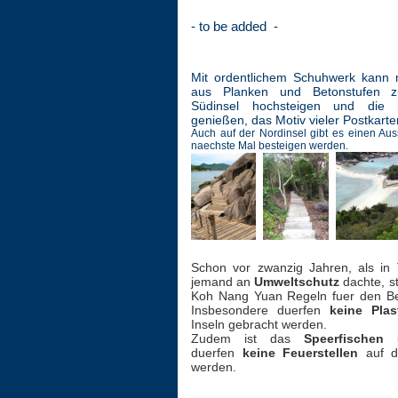
- to be added -
Mit ordentlichem Schuhwerk kann
aus Planken und Betonstufen
Südinsel hochsteigen und die
genießen, das Motiv vieler Postkarte
Auch auf der Nordinsel gibt es einen Aus
naechste Mal besteigen werden.
Schon vor zwanzig Jahren, als in
jemand an
Umweltschutz
dachte, st
Koh Nang Yuan Regeln fuer den Bes
Insbesondere duerfen
keine Plas
Inseln gebracht werden.
Zudem ist das
Speerfischen 
duerfen
keine Feuerstellen
auf 
werden.