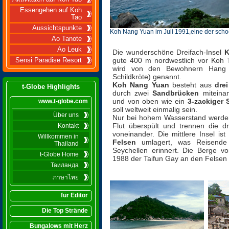
Essengehen auf Koh
Tao
Aussichtspunkte
Koh Nang Yuan im Juli 1991,eine der scho
Ao Tanote
Ao Leuk
Die wundersch
ö
ne Dreifach-Insel
K
gute 400 m nordwestlich vor Koh
Sensi Paradise Resort
wird von den Bewohnern Hang
Schildkröte) genannt.
Koh Nang Yuan
besteht aus
drei
t-Globe Highlights
durch zwei
Sandbrücken
miteina
und von oben wie ein
3-zackiger 
www.t-globe.com
soll weltweit einmalig sein.
Über uns
Nur bei hohem Wasserstand werde
Flut überspült und trennen die dre
Kontakt
voneinander. Die mittlere Insel ist
Willkommen in
Felsen
umlagert, was Reisende
Thailand
Seychellen erinnert. Die Berge vo
t-Globe Home
1988 der Taifun Gay an den Felsen 
Таиланда
ภาษาไทย
für Editor
Die Top Strände
Bungalows mit Herz