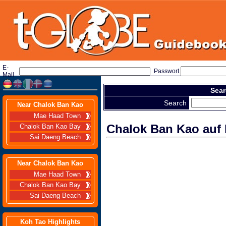
E-
Passwort
Mail
Sear
Search
Near Chalok Ban Kao
Mae Haad Town
Chalok Ban Kao auf
Chalok Ban Kao Bay
Sai Daeng Beach
Near Chalok Ban Kao
Mae Haad Town
Chalok Ban Kao Bay
Sai Daeng Beach
Koh Tao Highlights