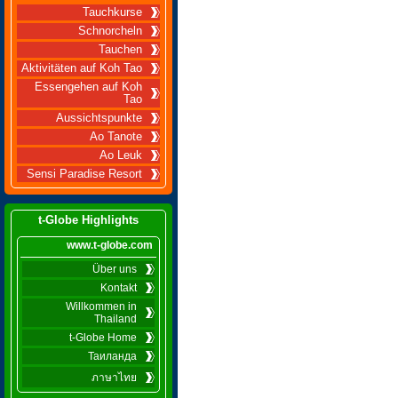
Tauchkurse
Schnorcheln
Tauchen
Aktivitäten auf Koh Tao
Essengehen auf Koh
Tao
Aussichtspunkte
Ao Tanote
Ao Leuk
Sensi Paradise Resort
t-Globe Highlights
www.t-globe.com
Über uns
Kontakt
Willkommen in
Thailand
t-Globe Home
Таиланда
ภาษาไทย