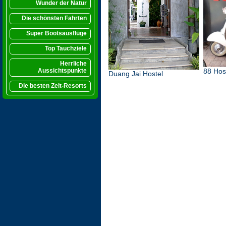
Wunder der Natur
Die schönsten Fahrten
Super Bootsausflüge
Top Tauchziele
Herrliche
Aussichtspunkte
88 Hos
Duang Jai Hostel
Die besten Zelt-Resorts