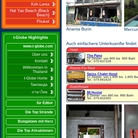
Koh Lanta
Hat Yao Beach (Black
Beach)
Phuket
Ananta Burin
Mercu
t-Globe Highlights
Auch einfachere Unterkuenfte findet 
www.t-globe.com
Hotel
Über uns
The Pano
24 Zimmer
von 800 bis 800 Baht
Kontakt
Tel.: 075-637228
Willkommen in
Rooms For Rent
Thailand
Swiss Chalet Hotel
12 Zimmer
von 1,600 bis 1,800 Ba
t-Globe Home
Tel.: 075-661620
Таиланда
Guesthouse
ภาษาไทย
88 Hostel
9 Zimmer
von 880 bis 880 Baht
Tel.: 075-811003
für Editor
Die Top Strände
Bungalows mit Herz
Die Top Attraktionen