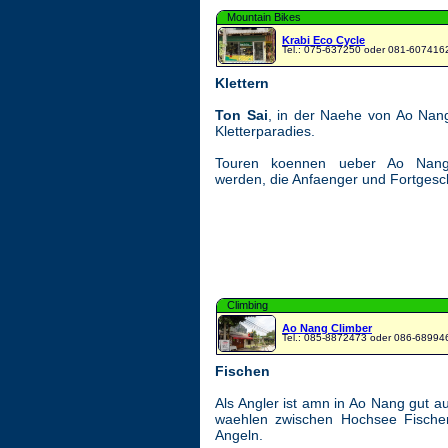
Mountain Bikes
Krabi Eco Cycle
Tel.: 075-637250 oder 081-607416
Klettern
Ton Sai
, in der Naehe von Ao Nang
Kletterparadies.
Touren koennen ueber Ao Nang
werden, die Anfaenger und Fortgesch
Climbing
Ao Nang Climber
Tel.: 085-8872473 oder 086-68994
Fischen
Als Angler ist amn in Ao Nang gut 
waehlen zwischen Hochsee Fische
Angeln.