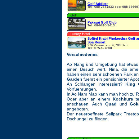
Golf Addicts
Tel.: 085-2841833 oder 088-38660
Golf
Pakasai Golf Club
Tel.: 08-6810-3413
Luxury Hotel
Sofitel Krabi Phokeethra Golf 
Spa Resort
276 Zimmer
von 6,700 Baht
Tel.: 075-627800
Verschiedenes
Ao Nang und Umgebung hat etwas 
einen Besuch wert. Nina, die amer
haben einen sehr schoenen Park en
Garden
fuehrt ein pensionierter Apot
An Schlangen interessiert?
King 
Vorfuehrungen.
In Ao Nam Mao kann man hoch zu Ro
Oder aber an einem
Kochkurs
te
anschauen. Auch
Quad
und
Gok
angeboten.
Der neueroeffnete Seilpark Treeto
Dschungel zu fliegen.