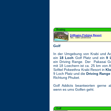
Boating
Gillhams Fishing Resort
Tel.: 086-1644554
Golf
In der Umgebung von Krabi und Ao
ein
18 Loch
Golf Platz und ein
9 
ein Driving Range. Der Pakasai Go
mit 18 Loechern ist ca. 25 km von 
Sofitel Pokeethra Krabi Resort in
Kl
9 Loch Platz und die
Driving Rang
Richtung Phuket.
Golf Addicts beantworten gerne al
wenn es ums Golfen geht.
Golf