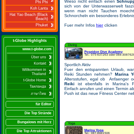
Wieso nicht einfach einen
Schnupp
Phi Phi
sich von der Unterwasserwelt fasz
Koh Lanta
wenn man nicht Tauchen moecht
Hat Yao Beach (Black
Schnorcheln ein besonderes Erlebni
Beach)
Fuer mehr Infos
hier
clicken
Phuket
t-Globe Highlights
Diving
www.t-globe.com
Poseidon Dive Academy
Tel.: 075-637263 oder 084-308762
Über uns
Kontakt
Sportlich Aktiv
Fuer den entspannten Urlaub, wa
Willkommen in
Thailand
Reiki Stunden nehmen?
Marina Y
Altersstufen, egal ob Anfaenger od
t-Globe Home
Reiki
ist ebenfalls in Marina's 
Таиланда
Einfach anrufen und einen Termin 
Push ist das neue Fitness Center n
ภาษาไทย
für Editor
Die Top Strände
Bungalows mit Herz
Yoga
Marina Yoga
Die Top Attraktionen
Tel.: 087-8981506