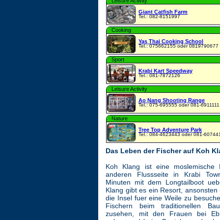
Leisure Activity
Giant Catfish Farm
Tel.: 082-8151997
Cooking
Yas Thai Cooking School
Tel.: 075662155 oder 0819790677
Sport
Krabi Kart Speedway
Tel.: 081-7872126
Leisure Activity
Ao Nang Shooting Range
Tel.: 075-695555 oder 081-6911111
Nature
Tree Top Adventure Park
Tel.: 084-4623443 oder 081-60744
Das Leben der Fischer auf Koh Kl
Koh Klang ist eine moslemische F
anderen Flussseite in Krabi Tow
Minuten mit dem Longtailboot ueb
Klang gibt es ein Resort, ansonsten 
die Insel fuer eine Weile zu besuc
Fischern beim traditionellen Ba
zusehen, mit den Frauen bei E