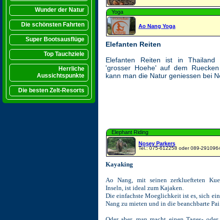
Wunder der Natur
Yoga
Die schönsten Fahrten
Ao Nang Yoga
Super Bootsausflüge
Elefanten Reiten
Top Tauchziele
Elefanten Reiten ist in Thailand 
'grosser Hoehe' auf dem Ruecken 
Herrliche
kann man die Natur geniessen bei N
Aussichtspunkte
Die besten Zelt-Resorts
Elephant Riding
Nosey Parkers
Tel.: 075-612258 oder 089-291096
Kayaking
Ao Nang, mit seinen zerkluefteten Kue
Inseln, ist ideal zum Kajaken.
Die einfachste Moeglichkeit ist es, sich e
Nang zu mieten und in die beanchbarte Pai
Oder aber, man macht einen Tages- oder