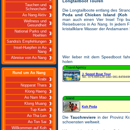
Longtailboot Touren
Tauchen und
Schnorcheln
Die Longtailboote entlang des Stra
Poda und Chicken Island (Koh 
Ao Nang Aktiv
man auch einen Vier Insel Trip b
Wellness und
Reisebueros in Ao Nang. In jedem Fa
Gesundheit
kristallklare Wasser der Andamanen
National Parks und
Hoehlen
Sandra's Empfehlungen
Insel-Huepfen in Ao
Nang
Wer lieber mit dem Speedboot fahr
Abreise von Ao Nang
holen
Travel Agency
Rund um Ao Nang
J. Speed Boat Tour
Tel.: 075-695128 oder 081-845949
Krabi
Nopparat Thara
Klong Haeng
Ao Nam Mao
Island
Klong Muang
Koh Poda
Tup Kaek
Ao Tha Len
Die
Tauchreviere
in der Provinz K
schoensten weltweit.
Ao Ton Sai
Willkommen auf Koh