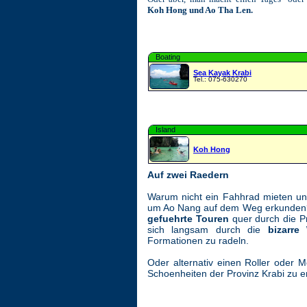
Koh Hong und Ao Tha Len.
Boating
Sea Kayak Krabi
Tel.: 075-630270
Island
Koh Hong
Auf zwei Raedern
Warum nicht ein Fahhrad mieten un
um Ao Nang auf dem Weg erkunden? 
gefuehrte Touren
quer durch die Pr
sich langsam durch die
bizarre
Formationen zu radeln.
Oder alternativ einen Roller oder 
Schoenheiten der Provinz Krabi zu 