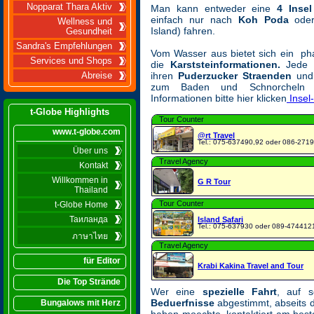
Nopparat Thara Aktiv
Man kann entweder eine
4 Insel
einfach nur nach
Koh Poda
ode
Wellness und
Island) fahren.
Gesundheit
Sandra's Empfehlungen
Vom Wasser aus bietet sich ein pha
Services und Shops
die
Karststeinformationen.
Jede d
ihren
Puderzucker Straenden
und 
Abreise
zum Baden und Schnorcheln e
Informationen bitte hier klicken
Insel
t-Globe Highlights
Tour Counter
www.t-globe.com
@rt Travel
Tel.: 075-637490,92 oder 086-271
Über uns
Travel Agency
Kontakt
Willkommen in
G R Tour
Thailand
Tour Counter
t-Globe Home
Таиланда
Island Safari
Tel.: 075-637930 oder 089-474412
ภาษาไทย
Travel Agency
für Editor
Krabi Kakina Travel and Tour
Die Top Strände
Wer eine
spezielle Fahrt
, auf 
Beduerfnisse
abgestimmt, abseits de
Bungalows mit Herz