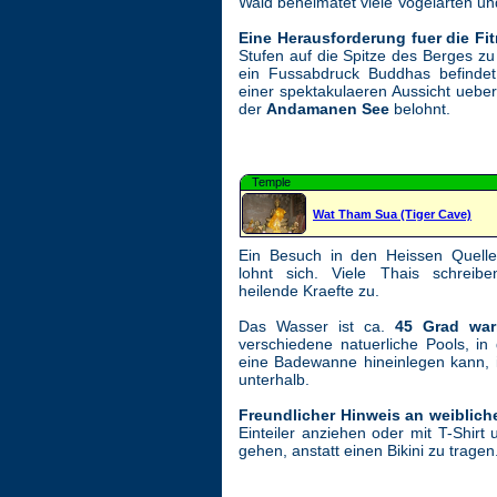
Wald beheimatet viele Vogelarten un
Eine Herausforderung fuer die Fi
Stufen auf die Spitze des Berges zu 
ein Fussabdruck Buddhas befindet
einer spektakulaeren Aussicht ueber
der
Andamanen See
belohnt.
Temple
Wat Tham Sua (Tiger Cave)
Ein Besuch in den Heissen Quell
lohnt sich. Viele Thais schreib
heilende Kraefte zu.
Das Wasser ist ca.
45 Grad wa
verschiedene natuerliche Pools, in
eine Badewanne hineinlegen kann, 
unterhalb.
Freundlicher Hinweis an weiblich
Einteiler anziehen oder mit T-Shirt
gehen, anstatt einen Bikini zu tragen