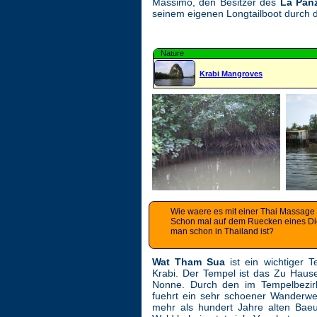
Massimo, den Besitzer des
La Pan
seinem eigenen Longtailboot durch d
Nature
Krabi Mangroves
Wie waere es mit einer Thai Massage -
Schon mal auf dem Ruecken eines Di
man schon in Thailand ist?
Wat Tham Sua
ist ein wichtiger T
Krabi. Der Tempel ist das Zu Hau
Nonne. Durch den im Tempelbezir
fuehrt ein sehr schoener Wanderw
mehr als hundert Jahre alten Ba