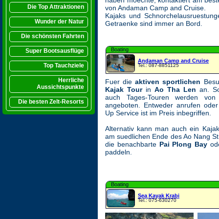
haben moechte, kontaktiert am best
Die Top Attraktionen
von Andaman Camp and Cruise.
Kajaks und Schnorchelausruestun
Wunder der Natur
Getraenke sind immer an Bord.
Die schönsten Fahrten
Boating
Super Bootsausflüge
Andaman Camp and Cruise
Top Tauchziele
Tel.: 087-8851125
Herrliche
Fuer die
aktiven sportlichen
Besuc
Aussichtspunkte
Kajak Tour
in
Ao Tha Len
an. So
auch Tages-Touren werden vo
Die besten Zelt-Resorts
angeboten. Entweder anrufen oder 
Up Service ist im Preis inbegriffen.
Alternativ kann man auch ein Kaj
am suedlichen Ende des Ao Nang St
die benachbarte
Pai Plong Bay
od
paddeln.
Boating
Sea Kayak Krabi
Tel.: 075-630270