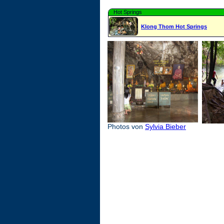
Hot Springs
Klong Thom Hot Springs
Photos von
Sylvia Bieber