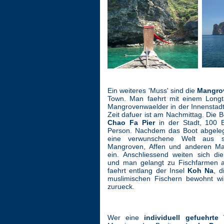
Ein weiteres 'Muss' sind die
Mangro
Town. Man faehrt mit einem Longta
Mangrovenwaelder in der Innenstadt
Zeit dafuer ist am Nachmittag. Die 
Chao Fa Pier
in der Stadt, 100 
Person. Nachdem das Boot abgelegt
eine verwunschene Welt aus s
Mangroven, Affen und anderen M
ein. Anschliessend weiten sich d
und man gelangt zu Fischfarmen 
faehrt entlang der Insel
Koh Na
, 
muslimischen Fischern bewohnt wi
zurueck.
Wer eine
individuell gefuehrte