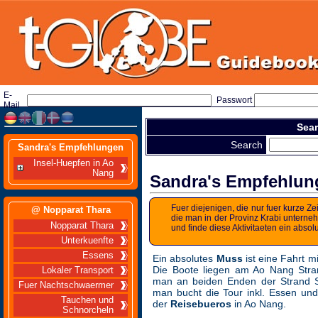
E-
Passwort
Mail
Sear
Search
Sandra's Empfehlungen
Insel-Huepfen in Ao
Nang
Sandra's Empfehlung
Fuer diejenigen, die nur fuer kurze Ze
@ Nopparat Thara
die man in der Provinz Krabi unterne
Nopparat Thara
und finde diese Aktivitaeten ein absolu
Unterkuenfte
Essens
Ein absolutes
Muss
ist eine Fahrt m
Die Boote liegen am Ao Nang Stran
Lokaler Transport
man an beiden Enden der Strand S
Fuer Nachtschwaermer
man bucht die Tour inkl. Essen un
Tauchen und
der
Reisebueros
in Ao Nang.
Schnorcheln