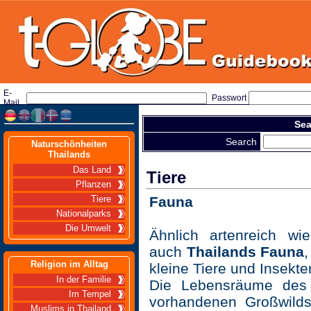
E-
Passwort
Mail
Sea
Search
Naturschönheiten
Thailands
Das Land
Tiere
Pflanzen
Fauna
Tiere
Nationalparks
Die Umwelt
Ähnlich artenreich wie
auch
Thailands Fauna
Religion im Alltag
kleine Tiere und Insekten 
In der Familie
Die Lebensräume des e
Im Tempel
vorhandenen Großwild
Muslims in Thailand