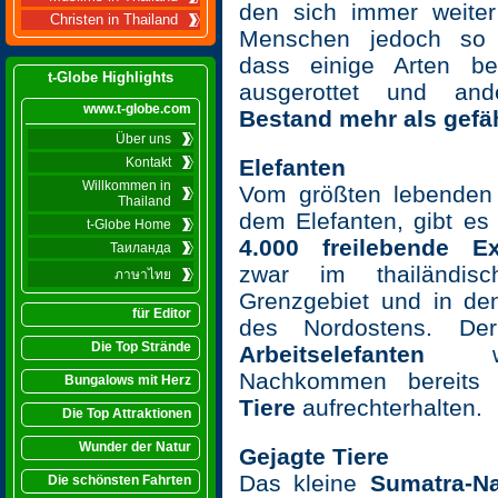
den sich immer weiter
Christen in Thailand
Menschen jedoch so e
dass einige Arten be
t-Globe Highlights
ausgerottet und an
www.t-globe.com
Bestand mehr als gefä
Über uns
Kontakt
Elefanten
Willkommen in
Vom größten lebenden 
Thailand
dem Elefanten, gibt e
t-Globe Home
4.000 freilebende E
Таиланда
zwar im thailändisch
ภาษาไทย
Grenzgebiet und in den
für Editor
des Nordostens. De
Die Top Strände
Arbeitselefanten
wir
Nachkommen bereit
Bungalows mit Herz
Tiere
aufrechterhalten.
Die Top Attraktionen
Wunder der Natur
Gejagte Tiere
Das kleine
Sumatra‑N
Die schönsten Fahrten