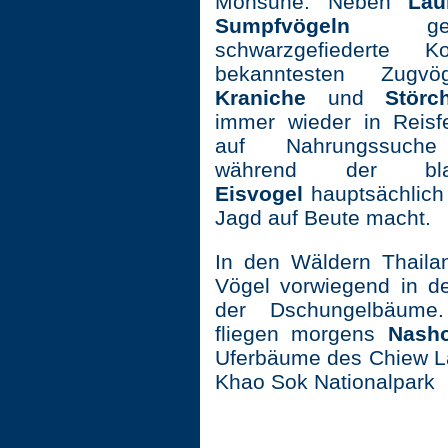
Monsune. Neben
La
Sumpfvögeln
g
schwarzgefiederte
bekanntesten Zugv
Kraniche
und
Stör
immer wieder in Reisfe
auf Nahrungssuche
während der blau
Eisvogel
hauptsächlich
Jagd auf Beute macht.
In den Wäldern Thailan
Vögel vorwiegend in 
der Dschungelbäume. 
fliegen morgens
Nasho
Uferbäume des Chiew L
Khao Sok Nationalpark