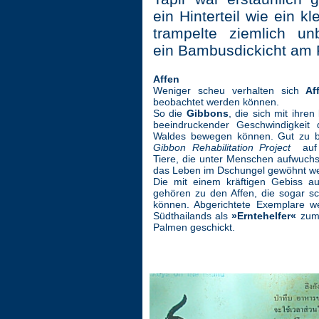
ein Hinterteil wie ein kl
trampelte ziemlich un
ein Bambusdickicht am F
Affen
Weniger scheu verhalten sich
Af
beobachtet werden können.
So die
Gibbons
, die sich mit ihre
beeindruckender Geschwindigkeit
Waldes bewegen können. Gut zu b
Gibbon Rehabilitation Project
auf d
Tiere, die unter Menschen aufwuch
das Leben im Dschungel gewöhnt we
Die mit einem kräftigen Gebiss a
gehören zu den Affen, die sogar 
können. Abgerichtete Exemplare 
Südthailands als
»Erntehelfer«
zum 
Palmen geschickt.