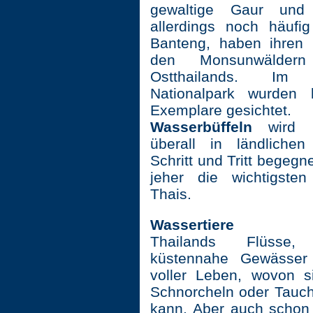
gewaltige Gaur und 
allerdings noch häuf
Banteng, haben ihren
den Monsunwälder
Ostthailands. I
Nationalpark wurden k
Exemplare gesichtet.
Wasserbüffeln
wird 
überall in ländliche
Schritt und Tritt begegn
jeher die wichtigsten
Thais.
Wassertiere
Thailands Flüss
küstennahe Gewässer
voller Leben, wovon s
Schnorcheln oder Tauc
kann. Aber auch schon