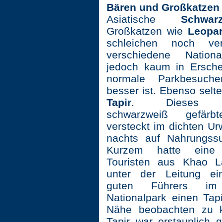
Bären und Großkatzen
Asiatische
Schwar
Großkatzen wie
Leopa
schleichen noch ver
verschiedene Nationa
jedoch kaum in Ersche
normale Parkbesuch
besser ist. Ebenso selte
Tapir
. Dieses sch
schwarzweiß gefärb
versteckt im dichten Ur
nachts auf Nahrungss
Kurzem hatte eine
Touristen aus Khao L
unter der Leitung ei
guten Führers i
Nationalpark einen Tap
Nähe beobachten zu k
Tapir war erstaunlich 