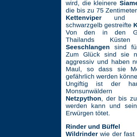
wird, die kleinere
Siam
die bis zu 75 Zentimete
Kettenviper
und d
schwarzgelb gestreifte
K
Von den in den Ge
Thailands Küsten 
Seeschlangen
sind fü
Zum Glück sind sie n
aggressiv und haben nu
Maul, so dass sie 
gefährlich werden könne
Ungiftig ist der hau
Monsunwäldern v
Netzpython
, der bis z
werden kann und sein
Erwürgen tötet.
Rinder und Büffel
Wildrinder
wie der fast