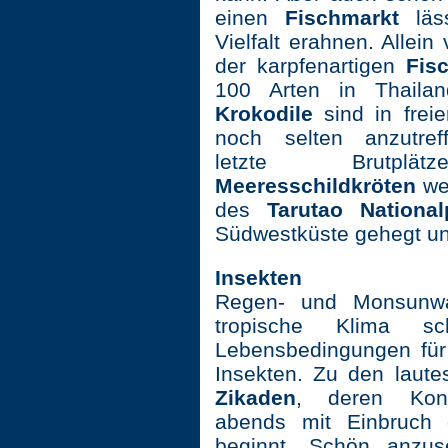
einen
Fischmarkt
läs
Vielfalt erahnen. Allein
der karpfenartigen
Fis
100 Arten in Thaila
Krokodile
sind in frei
noch selten anzutref
letzte Brutplä
Meeresschildkröten
wer
des
Tarutao National
Südwestküste gehegt un
Insekten
Regen- und Monsunw
tropische Klima sc
Lebensbedingungen für 
Insekten. Zu den laute
Zikaden
, deren Konz
abends mit Einbruch 
beginnt. Schön anzus