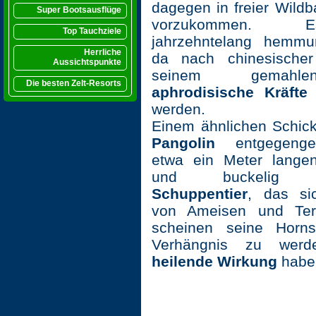
dagegen in freier Wild
Super Bootsausflüge
vorzukommen. 
Top Tauchziele
jahrzehntelang hemmun
Herrliche
da nach chinesischer 
Aussichtspunkte
seinem gemahl
Die besten Zelt-Resorts
aphrodisische Kräft
werden.
Einem ähnlichen Schick
Pangolin
entgegenge
etwa ein Meter langen
und buckelig a
Schuppentier
, das si
von Ameisen und Term
scheinen seine Horn
Verhängnis zu werd
heilende Wirkung
haben