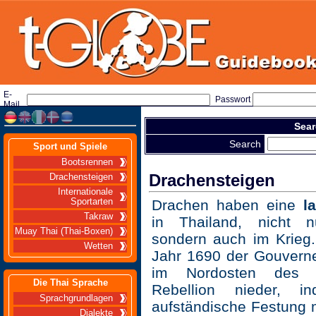
E-
Passwort
Mail
Sear
Search
Sport und Spiele
Bootsrennen
Drachensteigen
Drachensteigen
Internationale
Sportarten
Drachen haben eine
l
Takraw
in Thailand, nicht n
Muay Thai (Thai-Boxen)
sondern auch im Krieg
Wetten
Jahr 1690 der Gouvern
im Nordosten des 
Die Thai Sprache
Rebellion nieder, 
Sprachgrundlagen
aufständische Festung m
Dialekte