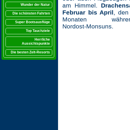
am Himmel.
Drachens
Wunder der Natur
Februar bis April
, den
Die schönsten Fahrten
Monaten wäh
Super Bootsausflüge
Nordost‑Monsuns.
Top Tauchziele
Herrliche
Aussichtspunkte
Die besten Zelt-Resorts