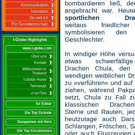
bombardieren ließ, d
Kommunikation
angebracht war. Heut
Intonation
s
portlichen Drac
Du und ich
weitaus friedlic
Ein Grundwortschatz
symbolisieren de
Geschlechter.
t-Globe Highlights
www.t-globe.com
In windiger Höhe versu
Über uns
etwas schwerfällig
Kontakt
Drachen Chula, den k
Willkommen in
Thailand
wendigen weiblichen D
t-Globe Home
zu »verführen« und auf 
Таиланда
ziehen, während Pakpa
ภาษาไทย
setzt, Chula zu Fall z
klassischen Drache
für Editor
Sterne und Rauten, je
Die Top Strände
heutzutage auch Dars
Bungalows mit Herz
Schlangen, Fröschen, S
Die Top Attraktionen
oder auch Flugzeugen 