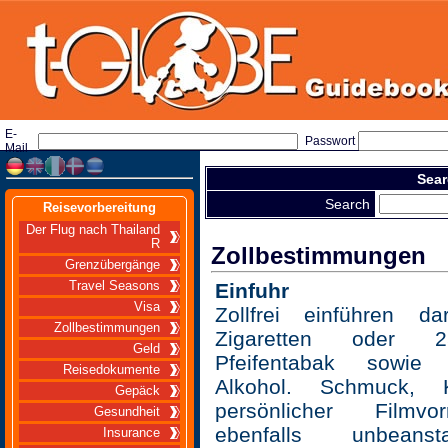
E-
Passwort
Mail
Sear
Search
Reisevorbereitung
Der Flug nach Thailand
R
Zollbestimmungen
Grenzübergänge
Travel Seasons
Einfuhr
Visa
Zollfrei einführen 
Zollbestimmungen
Zigaretten oder
Geld
Pfeifentabak sowie 
Reisedokumente
Alkohol. Schmuck,
Gepäck
persönlicher Filmvo
Gesundheit
ebenfalls unbeans
Insurance