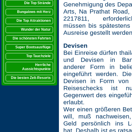
Die Top Strände
Genehmigung des Depar
Arts, Na Prathat Road,
Bungalows mit Herz
2217811, erforderli
Die Top Attraktionen
müssen bis spätestens 
Wunder der Natur
Ausreise gestellt werden
Die schönsten Fahrten
Devisen
Super Bootsausflüge
Bei Einreise dürfen thai
Top Tauchziele
und Devisen in Ban
Herrliche
anderer Form in beli
Aussichtspunkte
eingeführt werden. Di
Die besten Zelt-Resorts
Devisen in Form von 
Reiseschecks ist 
Gegenwert des eingefüh
erlaubt.
Wer einen größeren Bet
will, muß nachweisen
Geld persönlich ins 
hat. Deshalb ist es rats