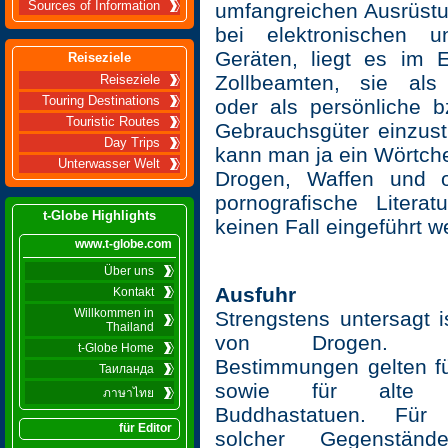
Sources of Information
umfangreichen Ausrüstu
bei elektronischen u
Geräten, liegt es im
Reiseziele
Zollbeamten, sie als
Reiseziele
Touring Destinations
oder als persönliche b
Touristic Routes
Gebrauchsgüter einzust
Day Trips
kann man ja ein Wörtch
Unterwasser Welt
Drogen, Waffen und 
pornografische Literat
t-Globe Highlights
keinen Fall eingeführt w
www.t-globe.com
Über uns
Ausfuhr
Kontakt
Willkommen in
Strengstens untersagt i
Thailand
von Drogen. Ein
t-Globe Home
Bestimmungen gelten fü
Таиланда
sowie für alte
ภาษาไทย
Buddhastatuen. Für
für Editor
solcher Gegenstän