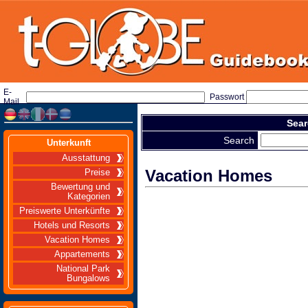
E-
Passwort
Mail
Sear
Search
Unterkunft
Ausstattung
Vacation Homes
Preise
Bewertung und
Kategorien
Preiswerte Unterkünfte
Hotels und Resorts
Vacation Homes
Appartements
National Park
Bungalows