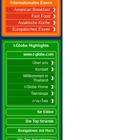
Internationales Essen
American Breakfast
Fast Food
Asiatische Küche
Europäisches Essen
t-Globe Highlights
www.t-globe.com
Über uns
Kontakt
Willkommen in
Thailand
t-Globe Home
Таиланда
ภาษาไทย
für Editor
Die Top Strände
Bungalows mit Herz