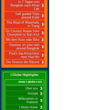
In 7 Tagen von
Bangkok nach Khao
Lak
Self guided Trips
around Krabi
The Road of Waterfalls
in Trang
On Country Roads from
Chumphon to Ban Krut
Mit dem Auto oder Bike
Daytrips on your own
around Bangkok
Paul's top Attractions
near Hua Hin
Die Strasse der Bäume
t-Globe Highlights
www.t-globe.com
Über uns
Kontakt
Willkommen in
Thailand
t-Globe Home