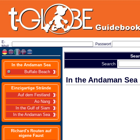
E-
Passwort
Mail
Sear
Search
In the Andaman Sea
Buffalo Beach
In the Andaman Sea
Einzigartige Strände
Auf dem Festland
Ao Nang
In the Gulf of Siam
In the Andaman Sea
Richard's Routen auf
eigene Faust