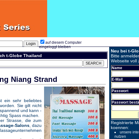
auf diesem Computer
eingeloggt bleiben
Neu bei t-Gl
ch t-Globe Thailand
Bitte anmelde
Webseite voll 
Name
ng Niang Strand
E-Mail
Passwort
t ein sehr beliebtes
Passwort bestä
rden. Sie gilt nicht
tspannend und kann -
ichtig Spass machen.
der Strasse, die zum
Registrierte Mi
ssage-Salons
, dazu
koennen:
 Massageunternehmen
unsere inte
nutzen