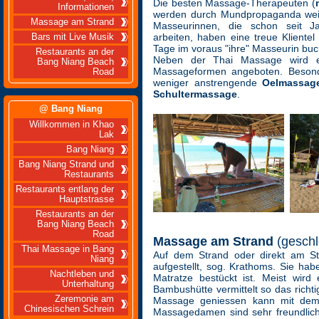
Die besten Massage-Therapeuten (
Informationen
werden durch Mundpropaganda weit
Massage am Strand
Masseurinnen, die schon seit 
arbeiten, haben eine treue Kliente
Bars mit Live Musik
Tage im voraus "ihre" Masseurin bu
Restaurants an der
Neben der Thai Massage wird e
Bang Niang Beach
Massageformen angeboten. Besonde
Road
weniger anstrengende
Oelmassag
Schultermassage
.
@ Bang Niang
Willkommen in Khao
Lak
Bang Niang
Bang Niang Strand und
Restaurants
Restaurants entlang der
Hauptstrasse
Restaurants an der
Bang Niang Beach
Road
Massage am Strand
(geschl
Thai Massage in Bang
Auf dem Strand oder direkt am S
Niang
aufgestellt, sog. Krathoms. Sie hab
Nachtleben und
Matratze bestückt ist. Meist wird
Unterhaltung
Bambushütte vermittelt so das richt
Zeremonie am
Massage geniessen kann mit dem
Chinesischen Schrein
Massagedamen sind sehr freundlich