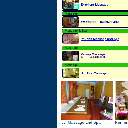
Excellent Massage
Massage
My Friends Thai Massage
Massage & Spa
Phurich Massage and Spa
Massage
Parsap Massage
Tel.: 084-4433183
Massage
Bee Bee Massage
JJ. Massage and Spa
Berger