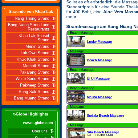
So ist es oft erforderlich, die Mass
Standardpreis für eine Stunde Thai
Straende von Khao Lak
für 400 Baht, eine
Aloe Vera Mass
mehr.
Nang Thong Strand
Bang Niang Strand und
Strandmassage am Bang Niang No
Restaurants
Beach Massage
Khao Lak Sunset
Strand
Lucky Massage
Merlin Strand
Massage
Lah Own Strand
Khuk Khak Strand
Beach Massage
Marriott Strand
Beach Massage
Pakarang Strand
White Sand Strand
Ui Ui Massage
Pakweep Strand
Beach Massage
Bang Sak Strand
Ma Ma Massage
Bang Muang Strand
Massage
t-Globe Highlights
Sudala Beach Massage
www.t-globe.com
Massage
Über uns
Sita Beach Massage
Tel.: 088-3814448
Kontakt