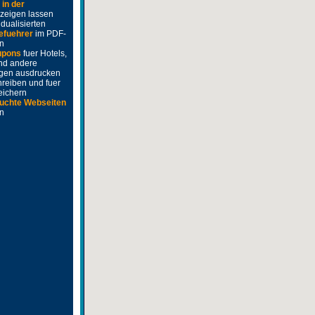
e
in der
zeigen lassen
idualisierten
efuehrer
im PDF-
n
upons
fuer Hotels,
nd andere
ngen ausdrucken
hreiben und fuer
eichern
uchte Webseiten
en