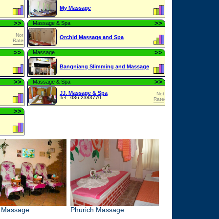
My Massage
>
>
>
>
Massage & Spa
Not
Orchid Massage and Spa
Rated
>
>
>
>
Massage
Bangniang Slimming and Massage
>
>
>
>
Massage & Spa
JJ. Massage & Spa
Not
Tel.: 086-2383770
Rated
>
>
 Massage
Phurich Massage