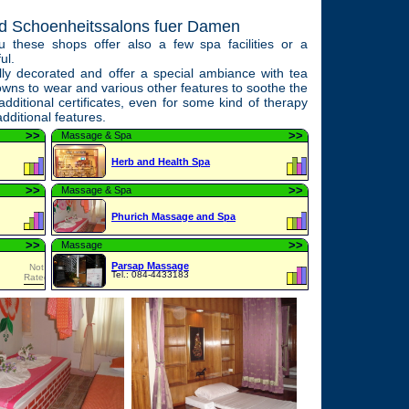
d Schoenheitssalons fuer Damen
these shops offer also a few spa facilities or a
ul.
ly decorated and offer a special ambiance with tea
wns to wear and various other features to soothe the
ditional certificates, even for some kind of therapy
additional features.
>
>
>
>
Massage & Spa
Herb and Health Spa
>
>
>
>
Massage & Spa
Phurich Massage and Spa
>
>
>
>
Massage
Parsap Massage
Not
Tel.: 084-4433183
Rated