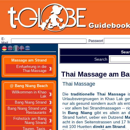
E-
Passwort
Mail
Sear
Search
Massage am Strand
Einfuehrung in die
Thai-Massage
Thai Massage am Ba
Thai Massage
@ Bang Niang Beach
Willkommen in Khao
Die
traditionelle Thai Massage
is
Lak
Urlaubsvergnuegen in Khao Lak gewo
Bang Niang Strand
nur als gesund sondern auch als en
- vor allem bei Strandmassagen -- r
Bang Niang Strand und
In
Bang Niang
gibt es allein an 
Restaurants
Strand fuehrt, ueber ein Dutzend
Ma
Frühstück am Bang
acht in den Seitenstrassen und 17
Niang Strand
mit 100 Huetten
direkt am Strand
.
Touren, Taxis,