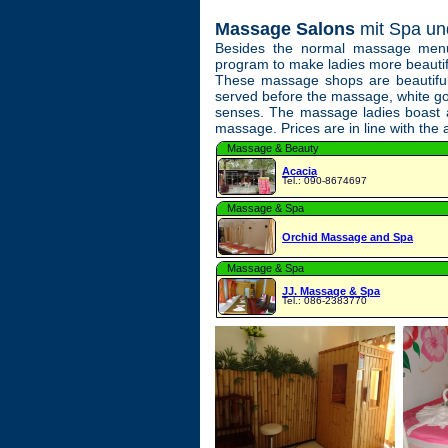
Massage Salons
mit Spa un
Besides the normal massage menu 
program to make ladies more beautif
These massage shops are beautiful
served before the massage, white go
senses. The massage ladies boast ad
massage. Prices are in line with the 
Massage & Beauty
Acacia
Tel.: 090-8674697
Massage & Spa
Orchid Massage and Spa
Massage & Spa
JJ. Massage & Spa
Tel.: 086-2383770