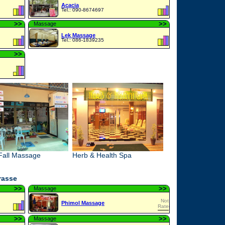
Acacia
Tel.: 090-8674697
>
>
>
>
Massage
Lek Massage
Tel.: 086-1839235
>
>
Fall Massage
Herb & Health Spa
rasse
>
>
>
>
Massage
Not
Phimol Massage
Rated
>
>
>
>
Massage