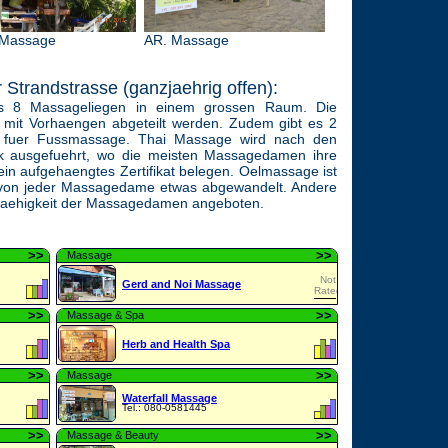
 Massage
AR. Massage
 Strandstrasse (ganzjaehrig offen):
s 8 Massageliegen in einem grossen Raum. Die
mit Vorhaengen abgeteilt werden. Zudem gibt es 2
e fuer Fussmassage. Thai Massage wird nach den
k ausgefuehrt, wo die meisten Massagedamen ihre
ein aufgehaengtes Zertifikat belegen. Oelmassage ist
rd von jeder Massagedame etwas abgewandelt. Andere
Faehigkeit der Massagedamen angeboten.
>
>
>
>
Massage
Not
Gerd and Noi Massage
Rated
>
>
>
>
Massage & Spa
Herb and Health Spa
>
>
>
>
Massage
Waterfall Massage
Tel.: 080-0581445
>
>
>
>
Massage & Beauty