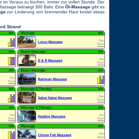
age im Voraus zu buchen, immer zur vollen Stunde. Der
-Massage betraegt 300 Baht. Eine
Öl-Massage
gibt es
age
zur Linderung von brennender Haut kostet etwas
rd Strand
>
>
>
>
Massage
Not
Lotus Massage
Rated
>
>
>
>
Beach Massage
Not
D & R Massage
Rated
>
>
>
>
Beach Massage
Not
Rattinan Massage
Rated
>
>
>
>
Massage & Therapy
Not
Sabai Sabai Massage
Rated
>
>
>
>
Massage & Therapy
Not
Not
Healing Massage
Rated
Rated
>
>
>
>
Massage
Not
Chong Fah Massage
Rated