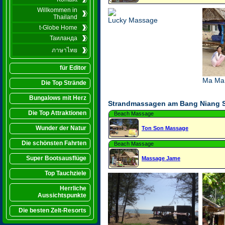
Willkommen in
Thailand
Lucky Massage
t-Globe Home
Таиланда
ภาษาไทย
für Editor
Ma Ma
Die Top Strände
Bungalows mit Herz
Strandmassagen am Bang Niang 
Die Top Attraktionen
Beach Massage
Wunder der Natur
Ton Son Massage
Die schönsten Fahrten
Beach Massage
Super Bootsausflüge
Massage Jame
Top Tauchziele
Herrliche
Aussichtspunkte
Die besten Zelt-Resorts