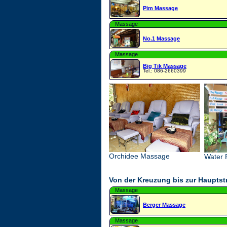
Pim Massage
Massage
No.1 Massage
Massage
Big Tik Massage
Tel.: 086-2660399
Orchidee Massage
Water 
Von der Kreuzung bis zur Hauptst
Massage
Berger Massage
Massage