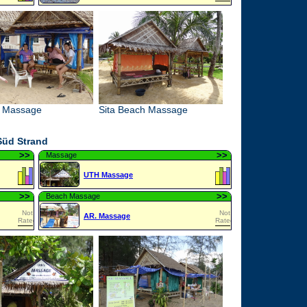
 Massage
Sita Beach Massage
Süd Strand
>
>
>
>
Massage
UTH Massage
>
>
>
>
Beach Massage
Not
Not
AR. Massage
Rated
Rated