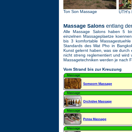
Ton Son Massage
UTH's
Massage Salons
entlang der
Alle Massage Salons haben 5 bi
einzelnen Massageplaetze koennen 
bis 3 komfortable Massagestuehl
Standards des Wat Pho in Bangko
Kunst gelernt haben, was sie durch 
nicht streng reglementiert und wi
Massagetechniken werden je nach 
Vom Strand bis zur Kreuzung
Massage
Somporn Massage
Massage
Orchidee Massage
Massage
Potea Massage
Massage