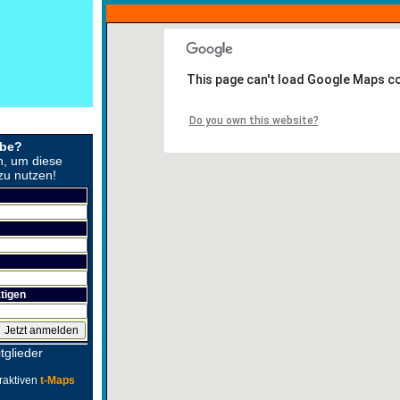
This page can't load Google Maps co
Do you own this website?
obe?
n, um diese
zu nutzen!
tigen
tglieder
raktiven
t-Maps