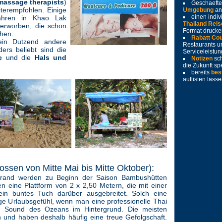
massage therapists
)
Geschaeft
erempfohlen. Einige
Umgebung
an
einen indiv
Jahren in Khao Lak
Thailand Reis
l erworben, die schon
Format drucke
chen.
Rabatt Co
in Dutzend andere
Restaurants u
rs beliebt sind die
Serviceleistu
e
und die
Hals und
Notizen
sc
die Zukunft sp
bereits
bes
auflisten lass
ossen von Mitte Mai bis Mitte Oktober):
trand werden zu Beginn der Saison Bambushütten
en eine Plattform von 2 x 2,50 Metern, die mit einer
 ein buntes Tuch darüber ausgebreitet. Solch eine
ige Urlaubsgefühl, wenn man eine professionelle Thai
 Sound des Ozeans im Hintergrund. Die meisten
 und haben deshalb häufig eine treue Gefolgschaft.