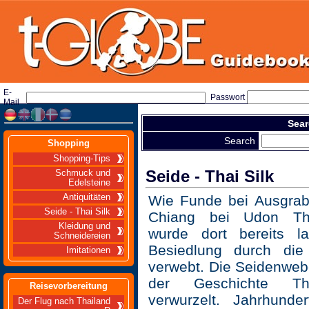
E-
Passwort
Mail
Sear
Search
Shopping
Shopping-Tips
Seide - Thai Silk
Schmuck und
Edelsteine
Antiquitäten
Wie Funde bei Ausgra
Seide - Thai Silk
Chiang bei Udon Tha
Kleidung und
wurde dort bereits l
Schneidereien
Besiedlung durch die
Imitationen
verwebt. Die Seidenweber
der Geschichte Tha
Reisevorbereitung
verwurzelt. Jahrhunde
Der Flug nach Thailand