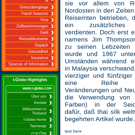
R
sie vor allem von R
Grenzübergänge
Nordosten in den Zeite
Travel Seasons
Reisernten betrieben, 
Visa
ein zusätzliches
Zollbestimmungen
verdienten. Doch erst 
Geld
namens Jim Thompson,
Reisedokumente
Gepäck
zu seinen Lebzeiten
Gesundheit
wurde und 1967 unter
Insurance
Umständen während e
Sources of Information
in Malaysia verschwand,
vierziger und fünfzige
t-Globe Highlights
eine Reihe te
www.t-globe.com
Veränderungen und Neu
die Verwendung von s
Über uns
Kontakt
Farben) in der Seide
Willkommen in
dafür, daß thai silk wel
Thailand
begehrten Artikel wurde.
t-Globe Home
Таиланда
text here
ภาษาไทย