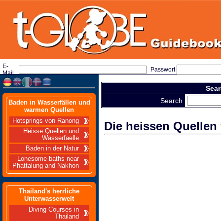
E-
Passwort
Mail
Sear
Search
Baden in Wasserfällen und
warmen Quellen
Hotsprings von Ranong
Die heissen Quelle
Heisse Quellen und
Wasserfaelle
Baden in der Natur
Lonesome baths near
Phattalung and Nakhon
Thailand's herrliche
Unterwasserwelt
Diving Courses in
Thailand