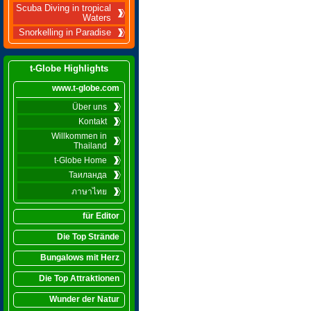
Scuba Diving in tropical
Waters
Snorkelling in Paradise
t-Globe Highlights
www.t-globe.com
Über uns
Kontakt
Willkommen in
Thailand
t-Globe Home
Таиланда
ภาษาไทย
für Editor
Die Top Strände
Bungalows mit Herz
Die Top Attraktionen
Wunder der Natur