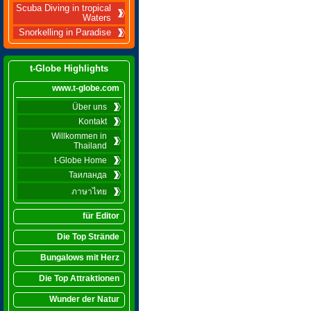
Scuba Diving in tropical
Waters
Snorkelling in Paradise
t-Globe Highlights
www.t-globe.com
Über uns
Kontakt
Willkommen in
Thailand
t-Globe Home
Таиланда
ภาษาไทย
für Editor
Die Top Strände
Bungalows mit Herz
Die Top Attraktionen
Wunder der Natur