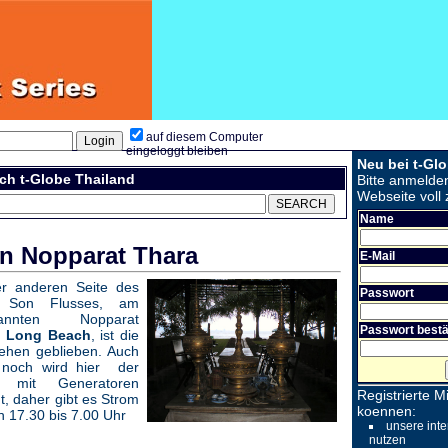
auf diesem Computer
eingeloggt bleiben
Neu bei t-Gl
ch t-Globe Thailand
Bitte anmelde
Webseite voll 
Name
in Nopparat Thara
E-Mail
er anderen Seite des
Passwort
g Son Flusses, am
nannten Nopparat
Passwort bestä
a
Long Beach
, ist die
tehen geblieben. Auch
 noch wird hier der
m mit Generatoren
Registrierte Mi
t, daher gibt es Strom
koennen:
n 17.30 bis 7.00 Uhr
unsere inte
nutzen