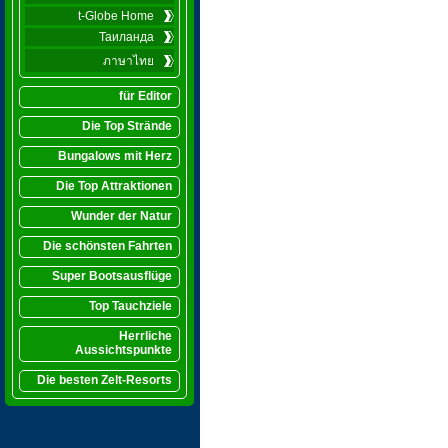
t-Globe Home
Таиланда
ภาษาไทย
für Editor
Die Top Strände
Bungalows mit Herz
Die Top Attraktionen
Wunder der Natur
Die schönsten Fahrten
Super Bootsausflüge
Top Tauchziele
Herrliche
Aussichtspunkte
Die besten Zelt-Resorts