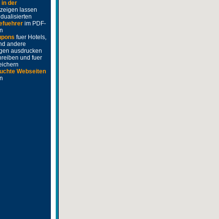
e
in der
zeigen lassen
idualisierten
efuehrer
im PDF-
n
upons
fuer Hotels,
nd andere
ngen ausdrucken
hreiben und fuer
eichern
uchte Webseiten
en