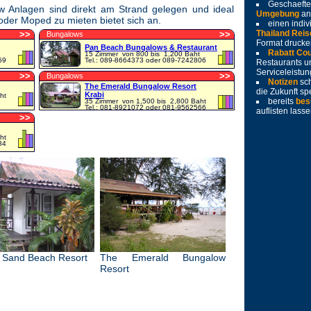
Geschaeft
w Anlagen sind direkt am Strand gelegen und ideal
Umgebung
an
der Moped zu mieten bietet sich an.
einen indiv
Thailand Reis
>
>
>
>
Bungalows
Format drucke
Pan Beach Bungalows & Restaurant
Rabatt Co
15 Zimmer
von 800 bis 1,200 Baht
59
Tel.: 089-8664373 oder 089-7242806
Restaurants u
Serviceleistu
>
>
>
>
Bungalows
Notizen
sc
The Emerald Bungalow Resort
die Zukunft sp
Krabi
ht
bereits
bes
35 Zimmer
von 1,500 bis 2,800 Baht
Tel.: 081-8921072 oder 081-9562566
auflisten lass
>
>
ht
84
e Sand Beach Resort
The Emerald Bungalow
Resort