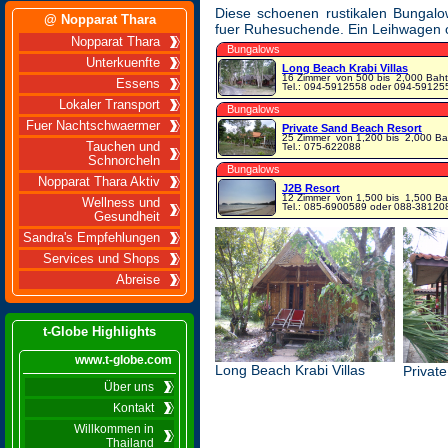
Diese schoenen rustikalen Bungalo
@ Nopparat Thara
fuer Ruhesuchende. Ein Leihwagen o
Nopparat Thara
Bungalows
Unterkuenfte
Long Beach Krabi Villas
16 Zimmer
von 500 bis 2,000 Baht
Essens
Tel.: 094-5912558 oder 094-59125
Lokaler Transport
Bungalows
Fuer Nachtschwaermer
Private Sand Beach Resort
25 Zimmer
von 1,200 bis 2,000 Ba
Tauchen und
Tel.: 075-622088
Schnorcheln
Bungalows
Nopparat Thara Aktiv
J2B Resort
12 Zimmer
von 1,500 bis 1,500 Ba
Wellness und
Tel.: 085-6900589 oder 088-38120
Gesundheit
Sandra's Empfehlungen
Services und Shops
Abreise
t-Globe Highlights
www.t-globe.com
Long Beach Krabi Villas
Privat
Über uns
Kontakt
Willkommen in
Thailand