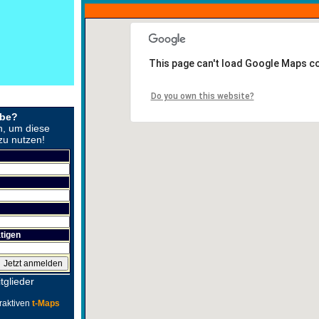
This page can't load Google Maps co
Do you own this website?
obe?
n, um diese
zu nutzen!
tigen
tglieder
raktiven
t-Maps