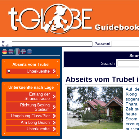
E-
Passwort
Mail
Sear
Search
Abseits vom Trubel
Unterkuenfte
Abseits vom Trubel 
Unterkuenfte nach Lage
Auf d
Klon
Entlang der
Strandstrasse
soge
Thar
Richtung Boxing
Zeit s
Stadium
heute
Umgebung Fluss/Pier
Stro
Am Long Beach
erzeug
nur vo
Unterkuenfte