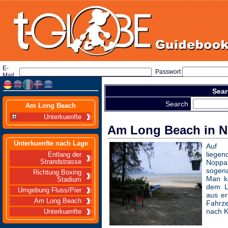
E-
Passwort
Mail
Sear
Search
Am Long Beach
Unterkuenfte
Am Long Beach in N
Unterkuenfte nach Lage
Auf 
liege
Entlang der
Strandstrasse
Noppa
sogen
Richtung Boxing
Man k
Stadium
dem L
Umgebung Fluss/Pier
aus er
Am Long Beach
Fahrz
nach 
Unterkuenfte