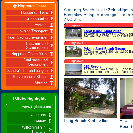
@ Nopparat Thara
Am Long Beach ist die Zeit stillgest
Nopparat Thara
Bungalow Anlagen erzeugen ihren S
Unterkuenfte
7.00 Uhr.
Essens
Bungalows
Lokaler Transport
Long Beach Krabi Villas
16 Zimmer
von 500 bis 2,000 Baht
Tel.: 094-5912558 oder 094-59125
Fuer Nachtschwaermer
Bungalows
Tauchen und
Schnorcheln
Private Sand Beach Resort
25 Zimmer
von 1,200 bis 2,000 Ba
Nopparat Thara Aktiv
Tel.: 075-622088
Wellness und
Bungalows
Gesundheit
J2B Resort
12 Zimmer
von 1,500 bis 1,500 Ba
Sandra's Empfehlungen
Tel.: 085-6900589 oder 088-38120
Services und Shops
Abreise
t-Globe Highlights
www.t-globe.com
Über uns
Long Beach Krabi Villas
Kontakt
The 
Resort
Willkommen in
Thailand