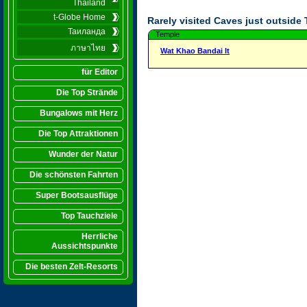
Thailand
t-Globe Home
Rarely visited Caves just outside
Таиланда
Temple
ภาษาไทย
Wat Khao Bandai It
für Editor
Die Top Strände
Bungalows mit Herz
Die Top Attraktionen
Wunder der Natur
Die schönsten Fahrten
Super Bootsausflüge
Top Tauchziele
Herrliche
Aussichtspunkte
Die besten Zelt-Resorts