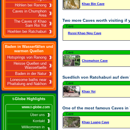
Khao Bin Cave
Höhlen bei Ranong
Caves in Chumphon
Area
Two more Caves worth visiting if 
The Caves of Khao
Sam Roi Yot
Cave
Hoehlen bei Ratchaburi
Russi Khao Ngu Cave
Baden in Wasserfällen und
warmen Quellen
Cave
Hotsprings von Ranong
Chomphon Cave
Heisse Quellen und
Wasserfaelle
Baden in der Natur
Suedlich von Ratchaburi auf dem
Lonesome baths near
Cave
Phattalung and Nakhon
Khao Yoi
t-Globe Highlights
www.t-globe.com
One of the most famous Caves in 
Cave
Über uns
Kontakt
Khao Luang Cave
Willkommen in