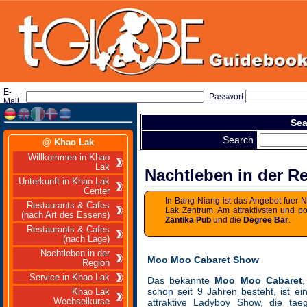
E-
Passwort
Mail
Sea
Search
@ Khao Lak
Willkommen in Khao
Lak
Nachtleben in der R
Unterkunft in Khao Lak
Center
In Bang Niang ist das Angebot fuer
Restaurants & Cafes
Lak Zentrum. Am attraktivsten und p
(nach Art des Essens)
Zantika Pub
und die
Degree Bar
.
Restaurants & Cafes
(nach Lage)
Nachtleben in der
Moo Moo Cabaret Show
Region
Service in Khao Lak
Das bekannte
Moo Moo Cabaret
,
schon seit 9 Jahren besteht, ist ei
Khao Lak
Wechselkurse
attraktive Ladyboy Show, die taeg