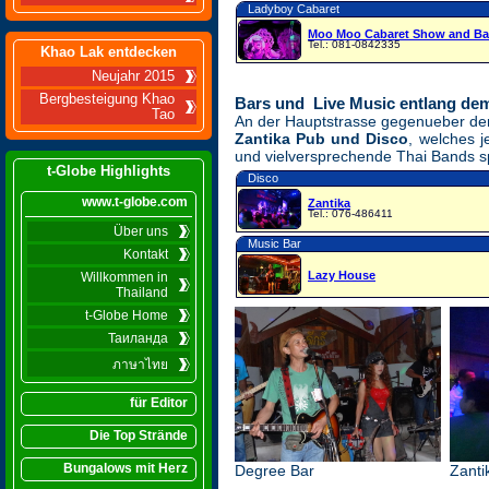
Ladyboy Cabaret
Moo Moo Cabaret Show and Ba
Tel.: 081-0842335
Khao Lak entdecken
Neujahr 2015
Bergbesteigung Khao
Bars und Live Music entlang d
Tao
An der Hauptstrasse gegenueber de
Zantika Pub und Disco
, welches j
und vielversprechende Thai Bands sp
t-Globe Highlights
Disco
www.t-globe.com
Zantika
Tel.: 076-486411
Über uns
Music Bar
Kontakt
Lazy House
Willkommen in
Thailand
t-Globe Home
Таиланда
ภาษาไทย
für Editor
Die Top Strände
Bungalows mit Herz
Degree Bar
Zanti