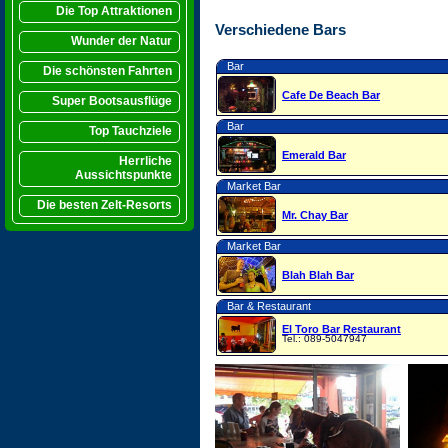
Die Top Attraktionen
Verschiedene Bars
Wunder der Natur
Bar
Die schönsten Fahrten
Cafe De Beach Bar
Super Bootsausflüge
Bar
Top Tauchziele
Emerald Bar
Herrliche
Aussichtspunkte
Market Bar
Die besten Zelt-Resorts
Mr. Chay Bar
Market Bar
Blah Blah Bar
Bar & Restaurant
El Toro Bar Restaurant
Tel.: 089-5047947