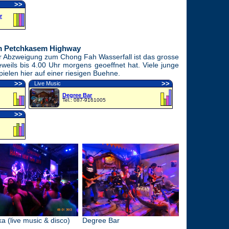
>
>
r
em Petchkasem Highway
r Abzweigung zum Chong Fah Wasserfall ist das grosse
eweils bis 4.00 Uhr morgens geoeffnet hat. Viele junge
ielen hier auf einer riesigen Buehne.
>
>
>
>
Live Music
Degree Bar
Tel.: 087-9161005
>
>
ka (live music & disco)
Degree Bar