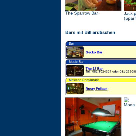
The Sparrow Bar
Jack 
(Spar
Bars mit Billiardtischen
Bar
Gecko Bar
Music Bar
The 12 Bar
Tel.: 081-8924327 oder 081-27268
Mexican Restaurant
Rusty Pelican
Moon 