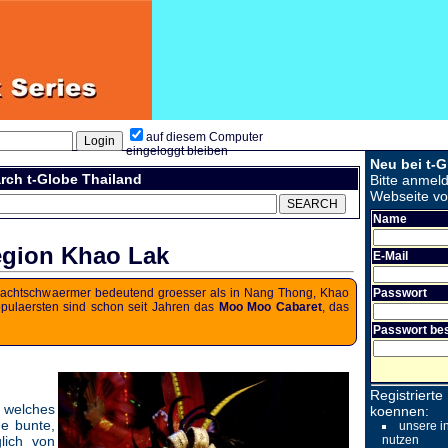
auf diesem Computer
eingeloggt bleiben
Neu bei t-
rch t-Globe Thailand
Bitte anmel
Webseite vol
Name
egion Khao Lak
E-Mail
 Nachtschwaermer bedeutend groesser als in Nang Thong, Khao
Passwort
opulaersten sind schon seit Jahren das
Moo Moo Cabaret
, das
Passwort bes
Registrierte
 welches
koennen:
ne bunte,
unsere i
lich von
nutzen