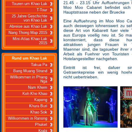
21.45 - 23.15 Uhr Auffuehrungen 
Touren um Khao Lak
Moo Moo Cabaret befindet sich
T-Tour
Hauptstrasse neben der Bruecke
25 Jahre Geschichte
von Khao Lak
Eine Auffuehrung im Moo Moo Cab
auch deswegen lohnenswert zu seh
Abreise aus Khao Lak
diese Art von Kabarett fuer viele 
Nang Thong Map 2015
aus Europa voellig neu ist. So ma
Mini-Atlas Khao Lak
konsterniert, dass diese hue
2015
attraktiven jungen Frauen in 
Maenner sind, die tagsueber ihrer
Arbeit als Fuehrer von Touristen 
Rund um Khao Lak
Hotelangestellter nachgehen.
Takua Pa
Eintritt ist frei, dafuer s
Bang Muang Strand
Getraenkepreise ein wenig hoeh
nicht uebertrieben.
Willkommen in Phang
Nga
Nam Khem
Koh Kho Khao
Kapong
Khura Buri
Khao Sok
Willkommen in Ranong
Phuket
Krabi