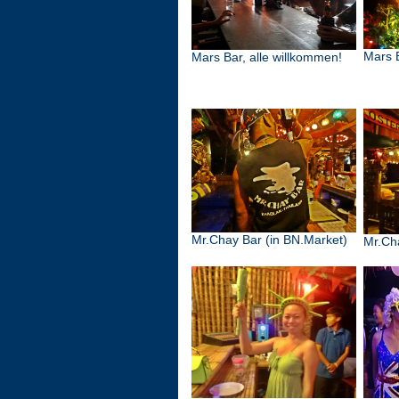
Mars 
Mars Bar, alle willkommen!
Mr.Chay Bar (in BN.Market)
Mr.Ch