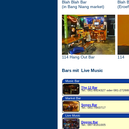
Blah Blah Bar
Blah B
(in Bang Niang market)
(Eroef
114 Hang Out Bar
114
Bars mit Live Music
Music Bar
The 12 Bar
Tel.: 081-8924327 oder 081-27268
Market Bar
Songs Bar
Tel.: 081-7843717
Live Music
Degree Bar
Tel.: 087-9161005