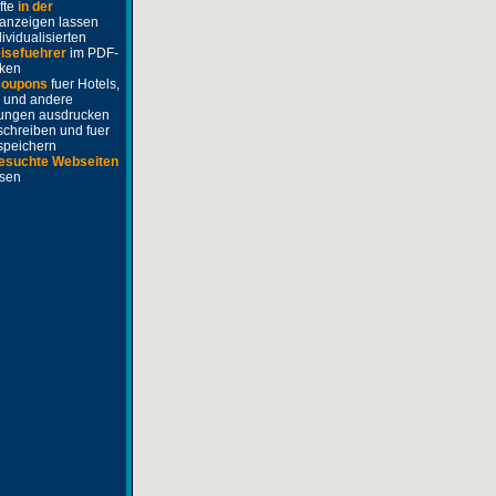
fte
in der
anzeigen lassen
ividualisierten
isefuehrer
im PDF-
cken
Coupons
fuer Hotels,
 und andere
tungen ausdrucken
schreiben und fuer
 speichern
esuchte Webseiten
ssen