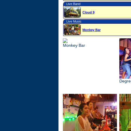
Live Band
Cloud 9
Live Music
Monkey Bar
Monkey Bar
Degre