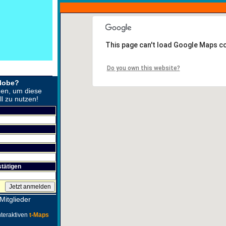
This page can't load Google Maps co
Do you own this website?
Globe?
den, um diese
l zu nutzen!
tätigen
 Mitglieder
nteraktiven
t-Maps