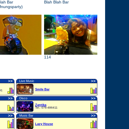
lah Bar
Blah Blah Bar
fnungsparty)
114
>
>
>
>
Live Music
Smile Bar
91
>
>
>
>
Disco
Zantika
Tel.: 076-486411
>
>
>
>
Music Bar
Lazy House