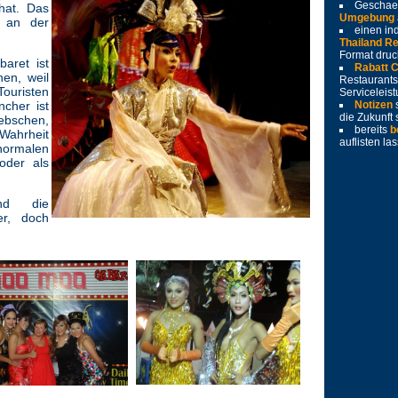
Geschae
hat. Das
Umgebung
 an der
einen ind
Thailand Re
Format dru
aret ist
Rabatt 
en, weil
Restaurants
Touristen
Serviceleis
ncher ist
Notizen
die Zukunft
bschen,
bereits
b
Wahrheit
auflisten la
 normalen
oder als
ind die
er, doch