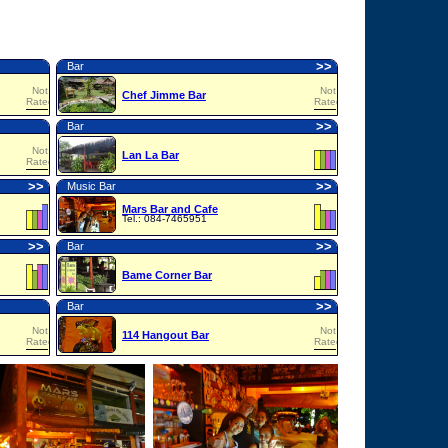
>
>
Bar
Not
Not
Chef Jimme Bar
Rated
Rated
>
>
Bar
Not
Lan La Bar
Rated
>
>
>
>
Music Bar
Mars Bar and Cafe
Tel.: 084-7465951
>
>
>
>
Bar
Bame Corner Bar
>
>
Bar
Not
Not
114 Hangout Bar
Rated
Rated