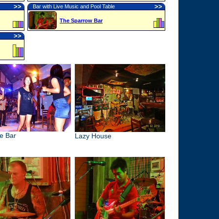
>
>
>
>
Bar with Live Music and Pool Table
The Sparrow Bar
>
>
e Bar
Lazy House