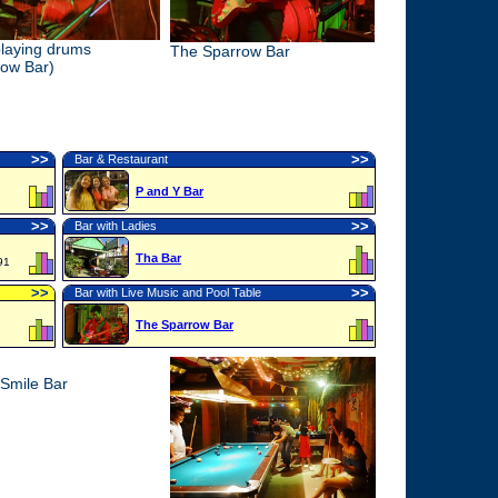
playing drums
The Sparrow Bar
row Bar)
>
>
>
>
Bar & Restaurant
P and Y Bar
>
>
>
>
Bar with Ladies
Tha Bar
91
>
>
>
>
Bar with Live Music and Pool Table
The Sparrow Bar
Smile Bar