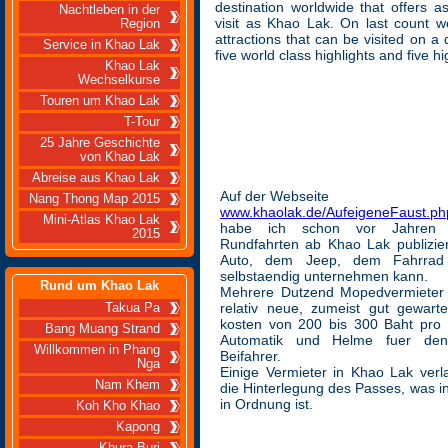
destination worldwide that offers a
Nachtleben in der
visit as Khao Lak. On last count w
Region
attractions that can be visited on a
Service in Khao Lak
five world class highlights and five h
Khao Lak
Wechselkurse
Touren um Khao Lak
T-Tour
25 Jahre Geschichte
von Khao Lak
Abreise aus Khao Lak
Auf der Webseite
Nang Thong Map 2015
www.khaolak.de/AufeigeneFaust.ph
Mini-Atlas Khao Lak
habe ich schon vor Jahren d
2015
Rundfahrten ab Khao Lak publizie
Auto, dem Jeep, dem Fahrra
selbstaendig unternehmen kann.
Rund um Khao Lak
Mehrere Dutzend Mopedvermieter 
relativ neue, zumeist gut gewar
Takua Pa
kosten von 200 bis 300 Baht pro
Bang Muang Strand
Automatik und Helme fuer de
Willkommen in Phang
Beifahrer.
Nga
Einige Vermieter in Khao Lak verl
Nam Khem
die Hinterlegung des Passes, was 
in Ordnung ist.
Koh Kho Khao
Kapong