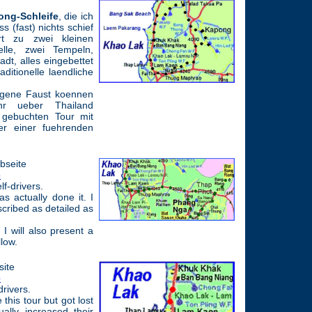
ong-Schleife
, die ich
s (fast) nichts schief
t zu zwei kleinen
elle, zwei Tempeln,
adt, alles eingebettet
ditionelle laendliche
igene Faust koennen
ehr ueber Thailand
 gebuchten Tour mit
er einer fuehrenden
bseite
p
lf-drivers.
s actually done it. I
escribed as detailed as
I will also present a
llow.
site
p
-drivers.
his tour but got lost
lly increased their