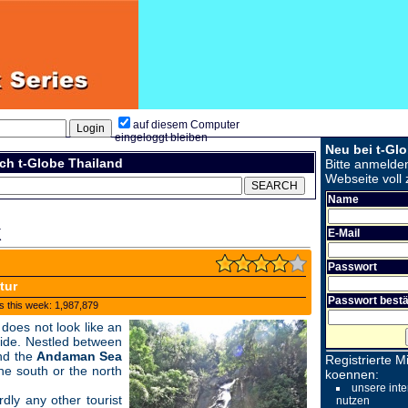
auf diesem Computer
eingeloggt bleiben
Neu bei t-Gl
ch t-Globe Thailand
Bitte anmelde
Webseite voll 
Name
k
E-Mail
Passwort
tur
Passwort bestä
s this week: 1,987,879
does not look like an
yside. Nestled between
nd the
Andaman Sea
Registrierte Mi
the south or the north
koennen:
unsere inte
rdly any other tourist
nutzen