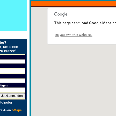
This page can't load Google Maps co
Do you own this website?
obe?
n, um diese
zu nutzen!
tigen
tglieder
raktiven
t-Maps