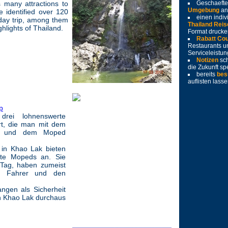
s many attractions to
Geschaeft
Umgebung
an
e identified over 120
einen indiv
 day trip, among them
Thailand Reis
ighlights of Thailand.
Format drucke
Rabatt Co
Restaurants u
Serviceleistu
Notizen
sc
die Zukunft sp
bereits
bes
auflisten lass
p
rei lohnenswerte
rt, die man mit dem
d und dem Moped
in Khao Lak bieten
tete Mopeds an. Sie
 Tag, haben zumeist
n Fahrer und den
angen als Sicherheit
in Khao Lak durchaus