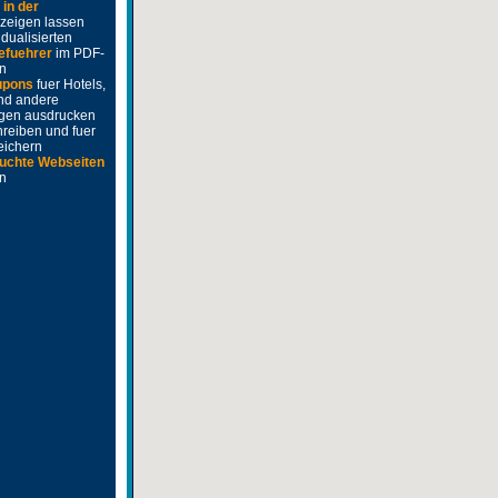
e
in der
zeigen lassen
idualisierten
efuehrer
im PDF-
n
upons
fuer Hotels,
nd andere
ngen ausdrucken
hreiben und fuer
eichern
uchte Webseiten
en