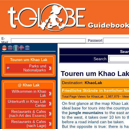
E-
Passwort
Mail
Sear
Search
Touren um Khao Lak
Parks und
Nationalparks
Touren um Khao La
Destination:
KhaoLak
@ Khao Lak
Friedliche Strände in herrlicher Na
Willkommen in Khao
Lak
Total Page Views for KhaoLak: 1,987,879 - View
Unterkunft in Khao Lak
On first glance at the map Khao Lak 
Center
ideal base for tours into the countr
Restaurants & Cafes
the
jungle mountains
to the east a
(nach Art des Essens)
to the west, it takes over 10 km to 
before a road inland can be taken.
Restaurants & Cafes
(nach Lage)
But the opposite is true: there is ha