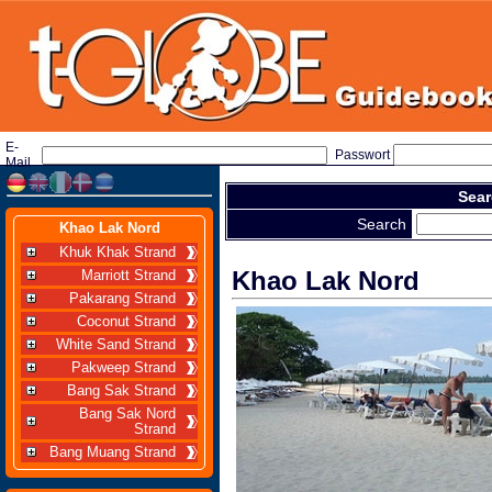
E-
Passwort
Mail
Sear
Search
Khao Lak Nord
Khuk Khak Strand
Khao Lak Nord
Marriott Strand
Pakarang Strand
Coconut Strand
White Sand Strand
Pakweep Strand
Bang Sak Strand
Bang Sak Nord
Strand
Bang Muang Strand