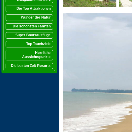
Die Top Attraktionen
Wunder der Natur
Die schönsten Fahrten
Super Bootsausflüge
Top Tauchziele
Herrliche
Aussichtspunkte
Die besten Zelt-Resorts