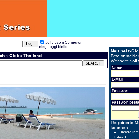
auf diesem Computer
eingeloggt bleiben
Neu bei t-Gl
ch t-Globe Thailand
Bitte anmelde
Webseite voll 
Name
E-Mail
Passwort
Passwort bestä
Registrierte Mi
koennen:
unsere inte
nutzen