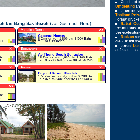
Geschaeft
Umgebung
an
einen indiv
Thailand Reis
Format drucke
ch bis Bang Sak Beach
(von Süd nach Nord)
Rabatt Co
Restaurants u
>
>
Vacation Rental
Serviceleistu
Coconut Homes
Notizen
sc
8 Zimmer
von 1,800 bis 3,500 Baht
die Zukunft sp
141
Tel.: 081-2739279
bereits
bes
>
>
>
>
Bungalows
auflisten lass
Ao Thong Beach Bungalow
ht
18 Zimmer
von 1,600 bis 2,300 Baht
8
Tel.: 087-8866486 oder 090-1646245
>
>
>
>
Resort
Beyond Resort Khaolak
ht
177 Zimmer
von 4,460 bis 9,280 Baht
Tel.: 076-592300 oder 02-6163140-4
>
>
ht
1