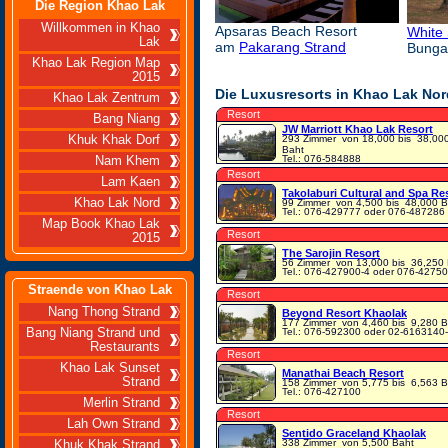
Die Region Khao Lak
Willkommen in Khao
Apsaras Beach Resort
White
Lak
am
Pakarang Strand
Bunga
Khao Lak Region Map
2015
Die Luxusresorts in Khao Lak Nor
Khao Lak Zentrum
Resort
Bang Niang
JW Marriott Khao Lak Resort
Khuk Khak Dorf
293 Zimmer
von 18,000 bis 38,00
Baht
Tel.: 076-584888
Nam Khem
Resort
Lam Kaen
Takolaburi Cultural and Spa Re
Khao Lak Nord
99 Zimmer
von 4,500 bis 48,000 B
Tel.: 076-429777 oder 076-487286
Map Book Khao Lak
Resort
2015
The Sarojin Resort
56 Zimmer
von 13,000 bis 36,250
Tel.: 076-427900-4 oder 076-4275
Straende von Khao Lak
Resort
Nang Thong Strand
Beyond Resort Khaolak
177 Zimmer
von 4,460 bis 9,280 B
Bang Niang Strand und
Tel.: 076-592300 oder 02-6163140
Restaurants
Resort
Khao Lak Sunset
Manathai Beach Resort
Strand
158 Zimmer
von 5,775 bis 6,563 B
Tel.: 076-427100
Merlin Strand
Resort
Lah Own Strand
Sentido Graceland Khaolak
338 Zimmer
von 5,500 Baht
Khuk Khak Strand