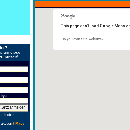
This page can't load Google Maps co
Do you own this website?
obe?
n, um diese
zu nutzen!
tigen
tglieder
raktiven
t-Maps