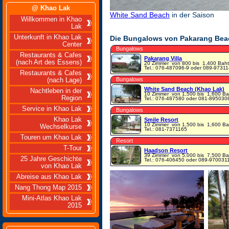
@ Khao Lak
White Sand Beach
in der Saison
Willkommen in Khao
Lak
Unterkunft in Khao Lak
Die Bungalows von Pakarang Bea
Center
Bungalows
Restaurants & Cafes
Pakarang Villa
(nach Art des Essens)
20 Zimmer
von 800 bis 1,400 Baht
Tel.: 076-487096-9 oder 089-9731
Restaurants & Cafes
Bungalows
(nach Lage)
White Sand Beach (Khao Lak)
Nachtleben in der
10 Zimmer
von 1,500 bis 1,600 Ba
Region
Tel.: 076-487580 oder 081-895030
Service in Khao Lak
Bungalows
Khao Lak
Smile Resort
10 Zimmer
von 1,500 bis 1,600 Ba
Wechselkurse
Tel.: 081-7371165
Touren um Khao Lak
Resort
T-Tour
Haadson Resort
39 Zimmer
von 5,000 bis 7,500 Ba
25 Jahre Geschichte
Tel.: 076-406450 oder 089-970031
von Khao Lak
Abreise aus Khao Lak
Nang Thong Map 2015
Mini-Atlas Khao Lak
2015