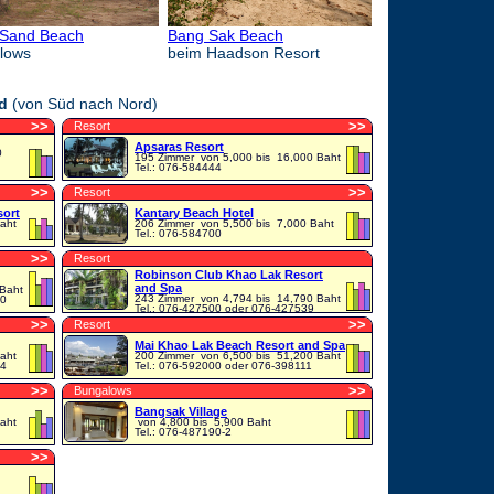
 Sand Beach
Bang Sak Beach
lows
beim Haadson Resort
d
(von Süd nach Nord)
>
>
>
>
Resort
Apsaras Resort
0
195 Zimmer
von 5,000 bis 16,000 Baht
Tel.: 076-584444
>
>
>
>
Resort
sort
Kantary Beach Hotel
aht
206 Zimmer
von 5,500 bis 7,000 Baht
Tel.: 076-584700
>
>
Resort
Robinson Club Khao Lak Resort
and Spa
 Baht
243 Zimmer
von 4,794 bis 14,790 Baht
00
Tel.: 076-427500 oder 076-427539
>
>
>
>
Resort
Mai Khao Lak Beach Resort and Spa
aht
200 Zimmer
von 6,500 bis 51,200 Baht
-4
Tel.: 076-592000 oder 076-398111
>
>
>
>
Bungalows
Bangsak Village
aht
von 4,800 bis 5,900 Baht
Tel.: 076-487190-2
>
>