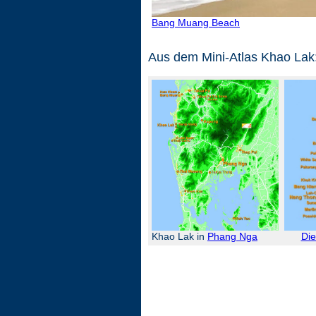
Bang Muang Beach
Aus dem Mini-Atlas Khao Lak
Khao Lak in
Phang Nga
Die