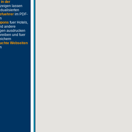
e
in der
zeigen lassen
idualisierten
efuehrer
im PDF-
n
upons
fuer Hotels,
nd andere
ngen ausdrucken
hreiben und fuer
eichern
uchte Webseiten
en