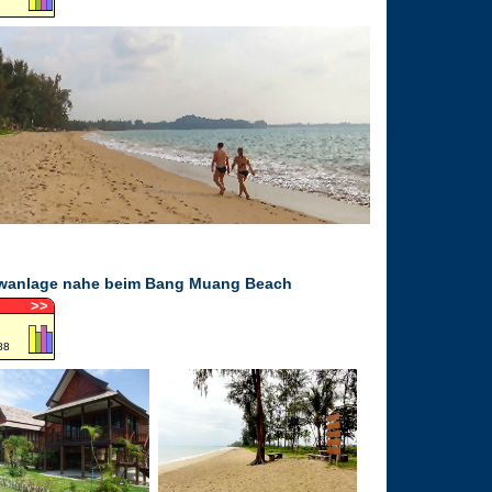
wanlage nahe beim Bang Muang Beach
>
>
88