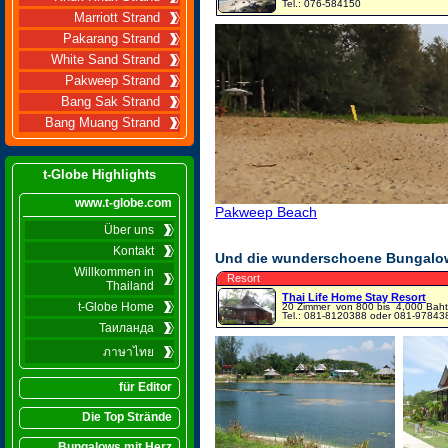
Tel.: 076-584150
Marriott Strand
Pakarang Strand
White Sand Strand
Pakweep Strand
Bang Sak Strand
Bang Muang Strand
t-Globe Highlights
www.t-globe.com
Pakweep Beach
Über uns
Kontakt
Und die wunderschoene Bungalo
Willkommen in
Resort
Thailand
Thai Life Home Stay Resort
t-Globe Home
20 Zimmer
von 800 bis 4,000 Baht
Tel.: 081-8120388 oder 081-97843
Таиланда
ภาษาไทย
für Editor
Die Top Strände
Bungalows mit Herz